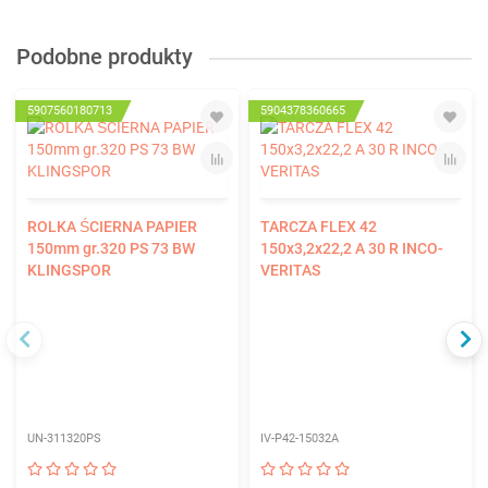
Podobne produkty
5907560180713
5904378360665
ROLKA ŚCIERNA PAPIER
TARCZA FLEX 42
150mm gr.320 PS 73 BW
150x3,2x22,2 A 30 R INCO-
KLINGSPOR
VERITAS
UN-311320PS
IV-P42-15032A