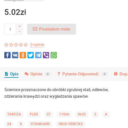
5.02zł
Powiadom mnie
0 opinie
Opis
Opinie
Pytanie-Odpowiedź
Dop.
0
0
Ściernice przeznaczone do obróbki zgrubnej stali, odlewów,
zdzierania krawędzi oraz wygładzania spawów.
TARCZA
FLEX
27
115x6
0x22
2
A
24
S
STANDARD
INCO-VERITAS