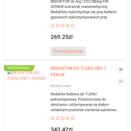
REDUKTOR do Arg i CO2 RBArg KW-
025WM wskaźnik manometryczny
Reduktory wykorzystuje się przy butlach
gazowych wykorzystywanych przy..
269.25zł
Powiadom mnie
REDUKTOR DO TLENU RBT-1
5902768535051
PERUN
PE-W212-6301
Reduktor butlowy do TLENU
jednostopniowy. Przeznoczony do
obniżania i utrzymywania na stałym
ustalonym poziomie cisnienia wylotowe..
343.42zł