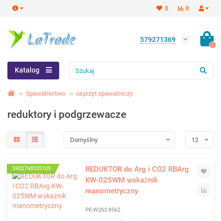
0
0
579271369
0
Katalog
Spawalnictwo
osprzęt spawalniczy
reduktory i podgrzewacze
REDUKTOR do Arg i CO2 RBArg
5902768535105
KW-025WM wskaźnik
manometryczny
PE-W262-8562