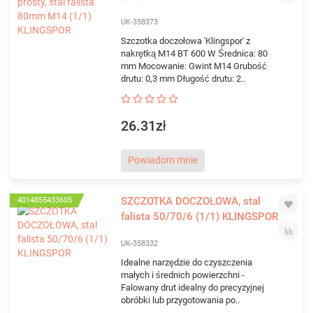
UK-358373
Szczotka doczołowa 'Klingspor' z
nakrętką M14 BT 600 W Średnica: 80
mm Mocowanie: Gwint M14 Grubość
drutu: 0,3 mm Długość drutu: 2..
26.31zł
Powiadom mnie
SZCZOTKA DOCZOŁOWA, stal
4014855433605
falista 50/70/6 (1/1) KLINGSPOR
UK-358332
Idealne narzędzie do czyszczenia
małych i średnich powierzchni -
Falowany drut idealny do precyzyjnej
obróbki lub przygotowania po..