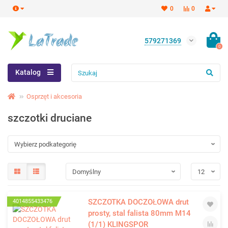
0
0
579271369
0
Katalog
Osprzęt i akcesoria
szczotki druciane
SZCZOTKA DOCZOŁOWA drut
4014855433476
prosty, stal falista 80mm M14
(1/1) KLINGSPOR