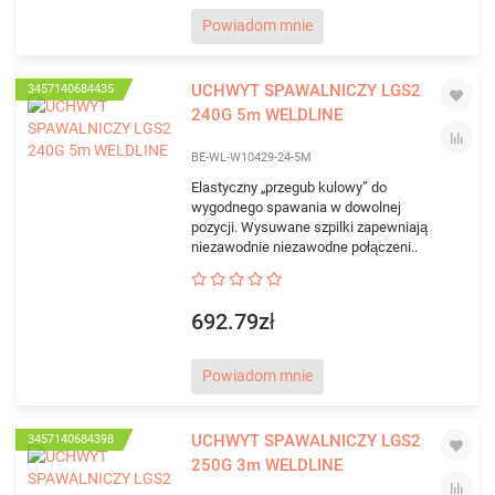
Powiadom mnie
UCHWYT SPAWALNICZY LGS2
3457140684435
240G 5m WELDLINE
BE-WL-W10429-24-5M
Elastyczny „przegub kulowy” do
wygodnego spawania w dowolnej
pozycji. Wysuwane szpilki zapewniają
niezawodnie niezawodne połączeni..
692.79zł
Powiadom mnie
UCHWYT SPAWALNICZY LGS2
3457140684398
250G 3m WELDLINE