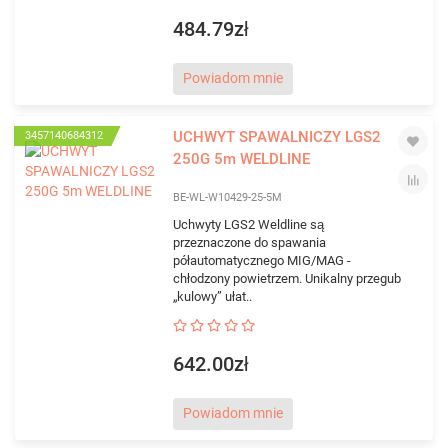
484.79zł
Powiadom mnie
UCHWYT SPAWALNICZY LGS2
3457140684312
250G 5m WELDLINE
BE-WL-W10429-25-5M
Uchwyty LGS2 Weldline są
przeznaczone do spawania
półautomatycznego MIG/MAG -
chłodzony powietrzem. Unikalny przegub
„kulowy” ułat..
642.00zł
Powiadom mnie