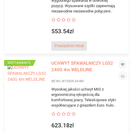
wygodnego spawania w dowolnej
pozycji. Wysuwane szpilki zapewniają
niezawodnie niezawodne połączeni..
553.54zł
Powiadom mnie
UCHWYT SPAWALNICZY LGS2
3457140684473
240G 4m WELDLINE
BE-WL-W10429-24-4M
Wysokiej jakości uchwyt MIG z
ergonomiczną rękojeścią dla
komfortowej pracy. Teleskopowe styki
współracujące z gniazdem Euro. Kulo..
623.18zł