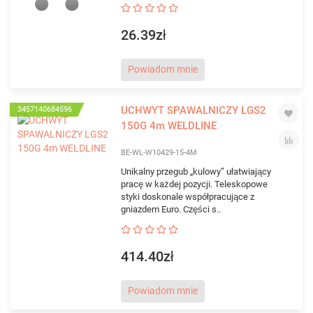
26.39zł
Powiadom mnie
UCHWYT SPAWALNICZY LGS2
3457140684596
150G 4m WELDLINE
BE-WL-W10429-15-4M
Unikalny przegub „kulowy” ułatwiający
pracę w każdej pozycji. Teleskopowe
styki doskonale współpracujące z
gniazdem Euro. Części s..
414.40zł
Powiadom mnie