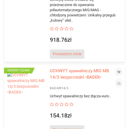
przeznaczone do spawania
półautomatycznego MIG/MAG -
chłodzony powietrzem. Unikalny przegub
„kulowy” ułat..
918.76zł
Powiadom mnie
UCHWYT spawalniczy MIG MB
5903991102454
14/3 bezpośredni •BADEK•
BAD-MB14/3
Uchwyt spawalniczy bez złącza euro..
154.18zł