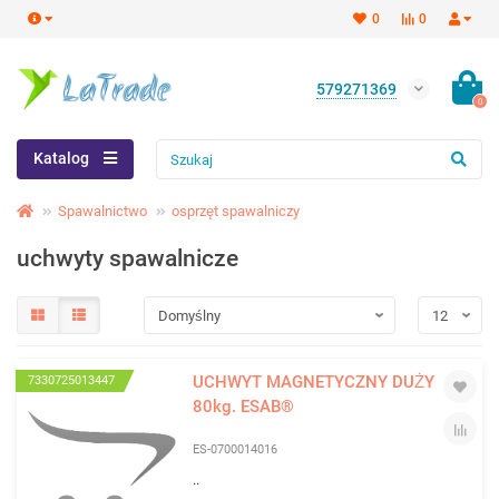
0
0
579271369
0
Katalog
Spawalnictwo
osprzęt spawalniczy
uchwyty spawalnicze
UCHWYT MAGNETYCZNY DUŻY
7330725013447
80kg. ESAB®
ES-0700014016
..