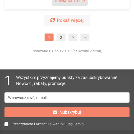
Powiadom mnie
Pokaż więcej
1
2
>
>|
Pokazane z 1 po 12 z 15 (całkowite 2 stron)
1
Wszystkim przyznajemy punkty za zasubskrybowanie!
Nowości, rabaty, promocje.
Subskrybuj
Przeczytałem i akceptuję warunki
Regulamin