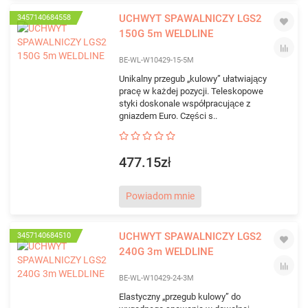
UCHWYT SPAWALNICZY LGS2
3457140684558
150G 5m WELDLINE
BE-WL-W10429-15-5M
Unikalny przegub „kulowy” ułatwiający
pracę w każdej pozycji. Teleskopowe
styki doskonale współpracujące z
gniazdem Euro. Części s..
477.15zł
Powiadom mnie
UCHWYT SPAWALNICZY LGS2
3457140684510
240G 3m WELDLINE
BE-WL-W10429-24-3M
Elastyczny „przegub kulowy” do