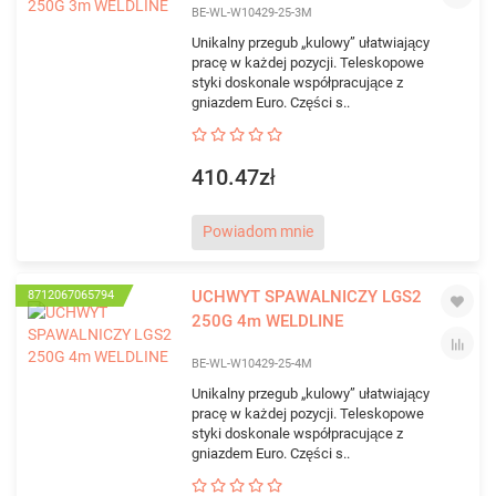
BE-WL-W10429-25-3M
Unikalny przegub „kulowy” ułatwiający
pracę w każdej pozycji. Teleskopowe
styki doskonale współpracujące z
gniazdem Euro. Części s..
410.47zł
Powiadom mnie
UCHWYT SPAWALNICZY LGS2
8712067065794
250G 4m WELDLINE
BE-WL-W10429-25-4M
Unikalny przegub „kulowy” ułatwiający
pracę w każdej pozycji. Teleskopowe
styki doskonale współpracujące z
gniazdem Euro. Części s..