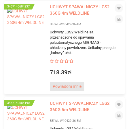
UCHWYT SPAWALNICZY LGS2
3457140684237
360G 4m WELDLINE
BE-WL-W10429-36-4M
Uchwyty LGS2 Weldline są
przeznaczone do spawania
półautomatycznego MIG/MAG -
chłodzony powietrzem. Unikalny przegub
„kulowy” ułat..
718.39zł
Powiadom mnie
UCHWYT SPAWALNICZY LGS2
3457140684190
360G 5m WELDLINE
BE-WL-W10429-36-5M
Uchwyty LGS2 Weldline są