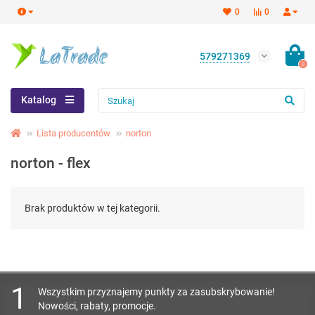
0
0
579271369
0
Katalog
Lista producentów
norton
norton - flex
Brak produktów w tej kategorii.
1
Wszystkim przyznajemy punkty za zasubskrybowanie!
Nowości, rabaty, promocje.