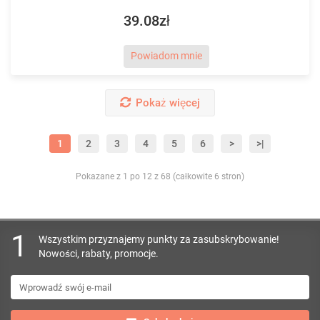
39.08zł
Powiadom mnie
Pokaż więcej
1
2
3
4
5
6
>
>|
Pokazane z 1 po 12 z 68 (całkowite 6 stron)
1
Wszystkim przyznajemy punkty za zasubskrybowanie!
Nowości, rabaty, promocje.