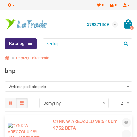
0
0
579271369
0
Katalog
Osprzęt i akcesoria
bhp
CYNK W AREOZOLU 98% 400ml
9752 BETA