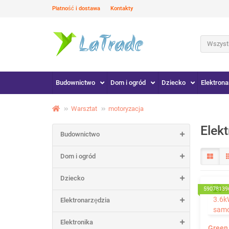
Płatność i dostawa
Kontakty
Wszystk
Budownictwo
Dom i ogród
Dziecko
Elektrona
Warsztat
motoryzacja
Elek
Budownictwo
Dom i ogród
Dziecko
59078139
Elektronarzędzia
Elektronika
Green 