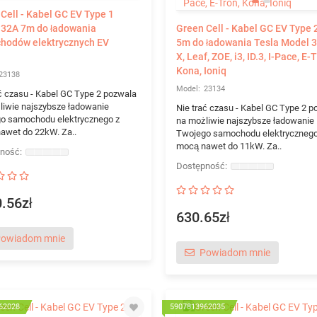
Cell - Kabel GC EV Type 1
 32A 7m do ładowania
Green Cell - Kabel GC EV Type
hodów elektrycznych EV
5m do ładowania Tesla Model 3 
X, Leaf, ZOE, i3, ID.3, I-Pace, E-
Kona, Ioniq
23138
23134
ć czasu - Kabel GC Type 2 pozwala
liwie najszybsze ładowanie
Nie trać czasu - Kabel GC Type 2 p
o samochodu elektrycznego z
na możliwie najszybsze ładowanie
awet do 22kW. Za..
Twojego samochodu elektrycznego
mocą nawet do 11kW. Za..
.56zł
630.65zł
owiadom mnie
Powiadom mnie
62028
5907813962035