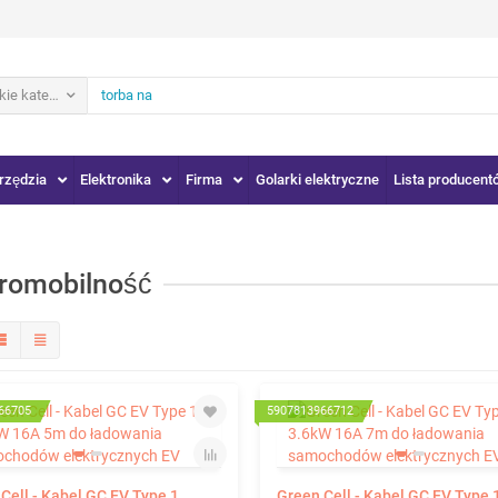
ie kategorie
rzędzia
Elektronika
Firma
Golarki elektryczne
Lista producent
tromobilność
66705
5907813966712
Cell - Kabel GC EV Type 1
Green Cell - Kabel GC EV Type 