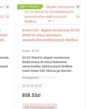
5907813968051
2
Green Cell - Słupek montażowy GC EV
Model
Stand do stacji ładowania
Up!,
samochodów elektrycznych Wallbox
23143
ozwala
GC EV Stand to słupek montażowy
dedykowany do stacji ładowania
nawet
samochodów elektrycznych Wallbox
marki Green Cell. Można go również..
858.53zł
Powiadom mnie