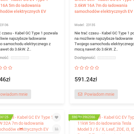
 16A 5m do ładowania
3.6kW 16A 7m do ładowania
hodów elektrycznych EV
samochodów elektrycznych EV
23136
23135
ć czasu - Kabel GC Type 1 pozwala
Nie trać czasu - Kabel GC Type 1 p
liwie najszybsze ładowanie
na możliwie najszybsze ładowanie
o samochodu elektrycznego z
Twojego samochodu elektrycznego
awet do 3.6kW. Z..
mocą nawet do 3.6kW. Z..
46zł
591.24zł
owiadom mnie
Powiadom mnie
66125
5907813962066