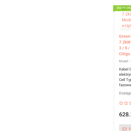
59078139
Green 
7.2kW
3 / S /
Citigo
Kabel 
elektr
Cell Ty
fazowej
628.
P