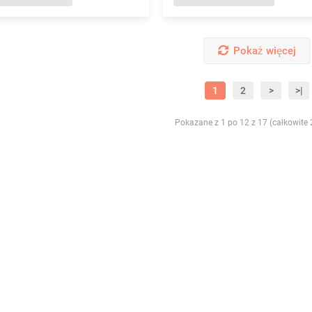
Pokaż więcej
1
2
>
>|
Pokazane z 1 po 12 z 17 (całkowite 