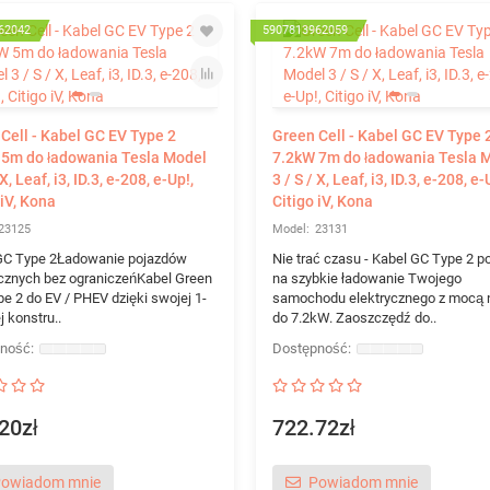
62042
5907813962059
Cell - Kabel GC EV Type 2
Green Cell - Kabel GC EV Type 
 5m do ładowania Tesla Model
7.2kW 7m do ładowania Tesla 
 X, Leaf, i3, ID.3, e-208, e-Up!,
3 / S / X, Leaf, i3, ID.3, e-208, e-
 iV, Kona
Citigo iV, Kona
23125
23131
GC Type 2Ładowanie pojazdów
Nie trać czasu - Kabel GC Type 2 p
ycznych bez ograniczeńKabel Green
na szybkie ładowanie Twojego
pe 2 do EV / PHEV dzięki swojej 1-
samochodu elektrycznego z mocą 
 konstru..
do 7.2kW. Zaoszczędź do..
20zł
722.72zł
owiadom mnie
Powiadom mnie