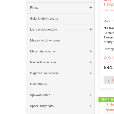
3.6kW
Firma
samoc
Golarki elektryczne
Nie tra
Lista producentów
na moż
Twojeg
Maszynki do włosów
mocą n
Materiały ścierne
Narzędzia ręczne
584.
Osprzęt i akcesoria
P
Oświetlenie
Spawalnictwo
59078139
Sport i turystyka