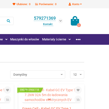
Ulubione:
0
Porównanie:
0
Konto
579271369
Kontakt
0
ów
Maszynki do włosów
Materiały ścierne
5907813966118
1
Green Cell - Kabel GC EV Type 1