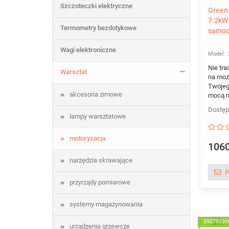
Szczoteczki elektryczne
Green 
7.2kW
Termometry bezdotykowe
samoc
Wagi elektroniczne
Nie tra
Warsztat
na moż
Twojeg
akcesoria zimowe
mocą n
lampy warsztatowe
motoryzacja
1060
narzędzia skrawające
P
przyrządy pomiarowe
systemy magazynowania
59078139
urządzenia grzewcze