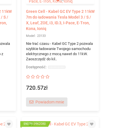
 2 11kW
Green Cell - Kabel GC EV Type 2 11kW
/ S /
7m do ładowania Tesla Model 3 / S /
Tron,
X, Leaf, ZOE, i3, ID.3, I-Pace, E-Tron,
Kona, Ioniq
23133
ozwala
Nie trać czasu - Kabel GC Type 2 pozwala
szybkie ładowanie Twojego samochodu
 z
elektrycznego z mocą nawet do 11kW.
Zaoszczędź do kil..
720.57zł
Powiadom mnie
5907813962080