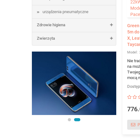
urządzenia pneumatyczne
Zdrowie higiena
Green 
5m do 
X, Leaf
Zwierzęta
Tayca
Nie tra
na moż
Twojeg
mocą n
776.
P