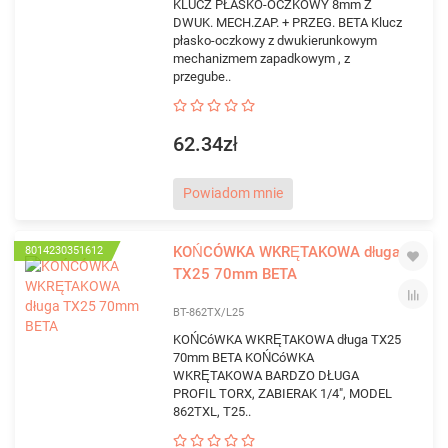
KLUCZ PŁASKO-OCZKOWY 8mm Z
DWUK. MECH.ZAP. + PRZEG. BETA Klucz
płasko-oczkowy z dwukierunkowym
mechanizmem zapadkowym , z
przegube..
62.34zł
Powiadom mnie
KOŃCÓWKA WKRĘTAKOWA długa
8014230351612
TX25 70mm BETA
BT-862TX/L25
KOŃCóWKA WKRĘTAKOWA długa TX25
70mm BETA KOŃCóWKA
WKRĘTAKOWA BARDZO DŁUGA
PROFIL TORX, ZABIERAK 1/4", MODEL
862TXL, T25..