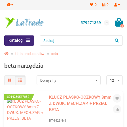
0
0
579271369
0
Katalog
Lista producentów
beta
beta narzędzia
KLUCZ PŁASKO-OCZKOWY 8mm
8014230517032
Z DWUK. MECH.ZAP. + PRZEG.
BETA
BT-142SN/8