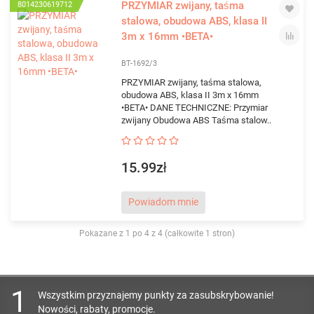
PRZYMIAR zwijany, taśma
8014230619712
stalowa, obudowa ABS, klasa II
3m x 16mm •BETA•
BT-1692/3
PRZYMIAR zwijany, taśma stalowa,
obudowa ABS, klasa II 3m x 16mm
•BETA• DANE TECHNICZNE: Przymiar
zwijany Obudowa ABS Taśma stalow..
15.99zł
Powiadom mnie
Pokazane z 1 po 4 z 4 (całkowite 1 stron)
1
Wszystkim przyznajemy punkty za zasubskrybowanie!
Nowości, rabaty, promocje.