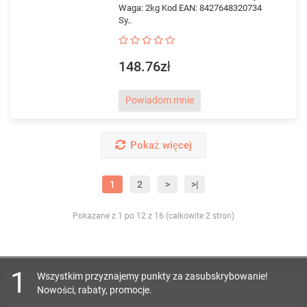
Waga: 2kg Kod EAN: 8427648320734
Sy..
148.76zł
Powiadom mnie
Pokaż więcej
1
2
>
>|
Pokazane z 1 po 12 z 16 (całkowite 2 stron)
1
Wszystkim przyznajemy punkty za zasubskrybowanie!
Nowości, rabaty, promocje.