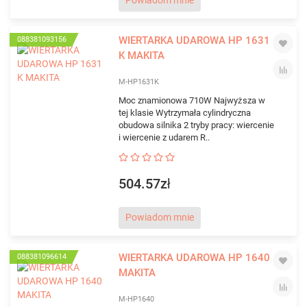
Powiadom mnie
WIERTARKA UDAROWA HP 1631
088381093156
K MAKITA
M-HP1631K
Moc znamionowa 710W Najwyższa w
tej klasie Wytrzymała cylindryczna
obudowa silnika 2 tryby pracy: wiercenie
i wiercenie z udarem R..
504.57zł
Powiadom mnie
WIERTARKA UDAROWA HP 1640
088381096614
MAKITA
M-HP1640