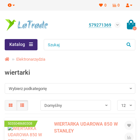
0
0
579271369
0
Katalog
Elektronarzędzia
wiertarki
WIERTARKA UDAROWA 850 W
5035048680308
STANLEY