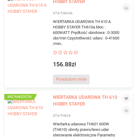
HOBBY STAYER
STA-TH610A
WIERTARKA UDAROWA TH 610 A
HOBBY STAYER TH610a Moc :
600WATT Prędkość obrotowa : 0-3000
obr/min Częstotliwość udaru : 0-41600
/min..
156.88zł
Powiadom mnie
WIERTARKA UDAROWA TH 610
8427648320734
HOBBY STAYER
STA-TH610
Wiertarka udarowa TH601 600W
(TH610) obroty prawo/lewo udar
sterowanie elektroniczne Parametry