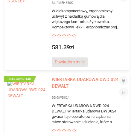
SL-FMEH850K
Wielokomponentowy, ergonomiczny
uchwyt z nakładką gumową dla
większego komfortu użytkownika.
Kompaktowy, lekki i ergonomiczny proj..
581.39zł
Powiadom mnie
WIERTARKA UDAROWA DWD 024
5035048268148
DEWALT
BD-DWD024
WIERTARKA UDAROWA DWD 024
DEWALT W iertarka udarowa DWD024
gwarantuje operatorowi urządzenia
łatwe sterowanie i działanie, które n..