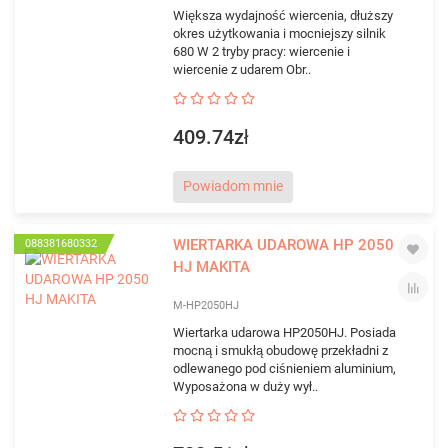
Większa wydajność wiercenia, dłuższy
okres użytkowania i mocniejszy silnik
680 W 2 tryby pracy: wiercenie i
wiercenie z udarem Obr..
409.74zł
Powiadom mnie
WIERTARKA UDAROWA HP 2050
088381680332
HJ MAKITA
M-HP2050HJ
Wiertarka udarowa HP2050HJ. Posiada
mocną i smukłą obudowę przekładni z
odlewanego pod ciśnieniem aluminium,
Wyposażona w duży wył..