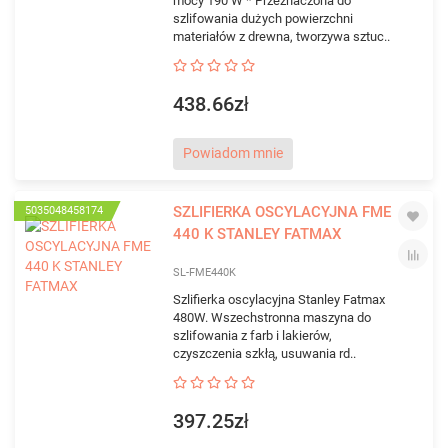
mocy 190 W * Przeznaczona do
szlifowania dużych powierzchni
materiałów z drewna, tworzywa sztuc..
438.66zł
Powiadom mnie
SZLIFIERKA OSCYLACYJNA FME
5035048458174
440 K STANLEY FATMAX
SL-FME440K
Szlifierka oscylacyjna Stanley Fatmax
480W. Wszechstronna maszyna do
szlifowania z farb i lakierów,
czyszczenia szkłą, usuwania rd..
397.25zł