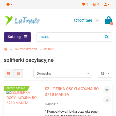
0
0
579271369
0
Katalog
Elektronarzędzia
szlifierki
szlifierki oscylacyjne
SZLIFIERKA OSCYLACYJNA BO
088381603348
3710 MAKITA
M-BO3710
* Kompaktowa i lekka o zwiększonej