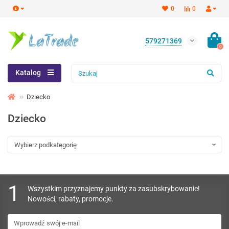
0
0
579271369
0
Katalog
Dziecko
Dziecko
1
Wszystkim przyznajemy punkty za zasubskrybowanie!
Nowości, rabaty, promocje.