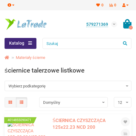
0
0
579271369
0
Katalog
Materiały ścierne
ściernice talerzowe listkowe
ŚCIERNICA CZYSZCZĄCA
4014855090471
125x22.23 NCD 200