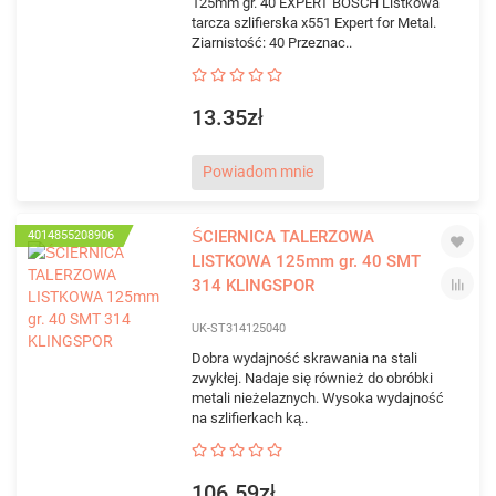
125mm gr. 40 EXPERT BOSCH Listkowa
tarcza szlifierska x551 Expert for Metal.
Ziarnistość: 40 Przeznac..
13.35zł
Powiadom mnie
ŚCIERNICA TALERZOWA
4014855208906
LISTKOWA 125mm gr. 40 SMT
314 KLINGSPOR
UK-ST314125040
Dobra wydajność skrawania na stali
zwykłej. Nadaje się również do obróbki
metali nieżelaznych. Wysoka wydajność
na szlifierkach ką..
106.59zł