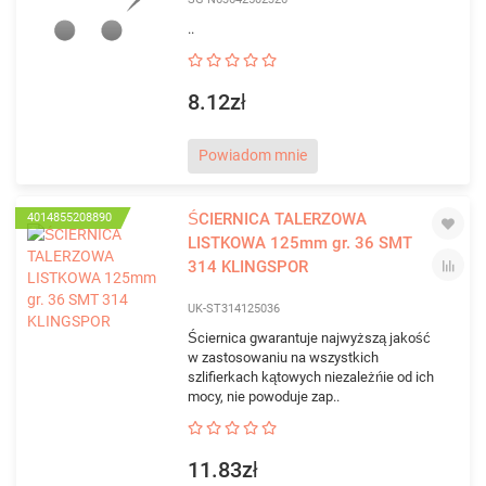
..
8.12zł
Powiadom mnie
ŚCIERNICA TALERZOWA
4014855208890
LISTKOWA 125mm gr. 36 SMT
314 KLINGSPOR
UK-ST314125036
Ściernica gwarantuje najwyższą jakość
w zastosowaniu na wszystkich
szlifierkach kątowych niezależńie od ich
mocy, nie powoduje zap..
11.83zł