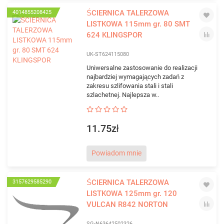
ŚCIERNICA TALERZOWA
4014855208425
LISTKOWA 115mm gr. 80 SMT
624 KLINGSPOR
UK-ST624115080
Uniwersalne zastosowanie do realizacji
najbardziej wymagających zadań z
zakresu szlifowania stali i stali
szlachetnej. Najlepsza w..
11.75zł
Powiadom mnie
ŚCIERNICA TALERZOWA
3157629585290
LISTKOWA 125mm gr. 120
VULCAN R842 NORTON
SG-N63642502326