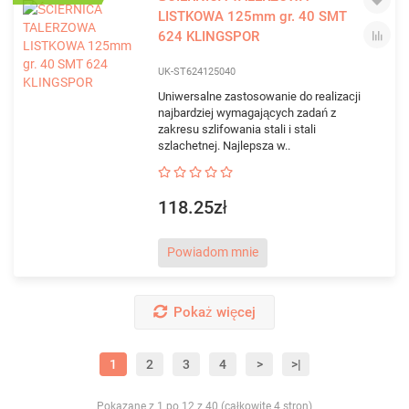
LISTKOWA 125mm gr. 40 SMT
624 KLINGSPOR
UK-ST624125040
Uniwersalne zastosowanie do realizacji
najbardziej wymagających zadań z
zakresu szlifowania stali i stali
szlachetnej. Najlepsza w..
118.25zł
Powiadom mnie
Pokaż więcej
1
2
3
4
>
>|
Pokazane z 1 po 12 z 40 (całkowite 4 stron)