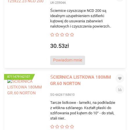
UK-259044
Ściernice czyszczące NCD 200 są
idealnym uzupełnieniem szlifierki
kątowej do usuwania zabarwień
nalotowych i czyszczenia powierzch..
30.53zł
Powiadom mnie
ŚCIERNICA LISTKOWA 180MM
8711479162107
GR.60 NORTON
SG-66261168610
Tarcze listkowe - lamelki, na podkładzie
z włókna szklanego. Kształt płaski do
szlifowania pod kątem do 10° - do stali,
stali nier..