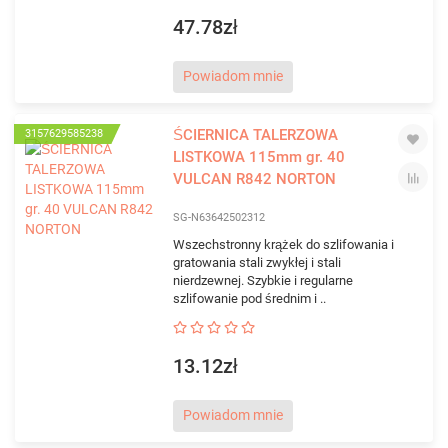
47.78zł
Powiadom mnie
ŚCIERNICA TALERZOWA
3157629585238
LISTKOWA 115mm gr. 40
VULCAN R842 NORTON
SG-N63642502312
Wszechstronny krążek do szlifowania i
gratowania stali zwykłej i stali
nierdzewnej. Szybkie i regularne
szlifowanie pod średnim i ..
13.12zł
Powiadom mnie