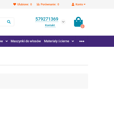
Ulubione:
0
Porównanie:
0
Konto
579271369
Kontakt
0
ów
Maszynki do włosów
Materiały ścierne