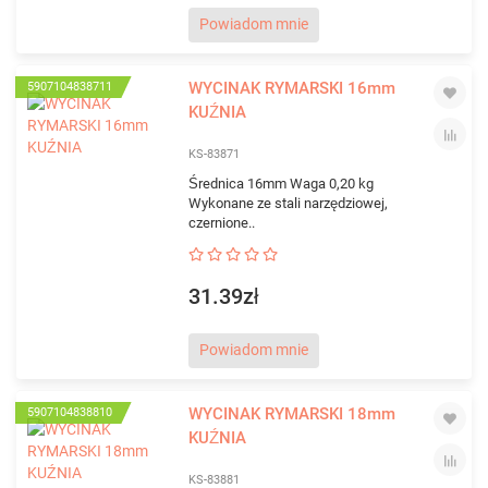
Powiadom mnie
WYCINAK RYMARSKI 16mm
5907104838711
KUŹNIA
KS-83871
Średnica 16mm Waga 0,20 kg
Wykonane ze stali narzędziowej,
czernione..
31.39zł
Powiadom mnie
WYCINAK RYMARSKI 18mm
5907104838810
KUŹNIA
KS-83881