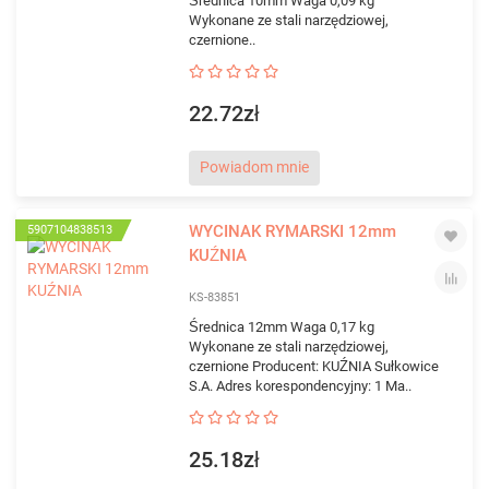
Średnica 10mm Waga 0,09 kg
Wykonane ze stali narzędziowej,
czernione..
22.72zł
Powiadom mnie
WYCINAK RYMARSKI 12mm
5907104838513
KUŹNIA
KS-83851
Średnica 12mm Waga 0,17 kg
Wykonane ze stali narzędziowej,
czernione Producent: KUŹNIA Sułkowice
S.A. Adres korespondencyjny: 1 Ma..
25.18zł