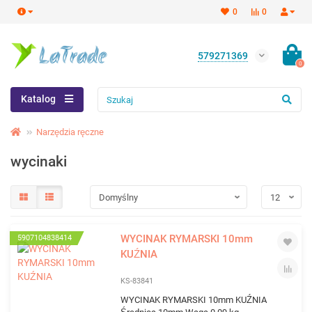
0
0
579271369
0
Katalog
Narzędzia ręczne
wycinaki
WYCINAK RYMARSKI 10mm
5907104838414
KUŹNIA
KS-83841
WYCINAK RYMARSKI 10mm KUŹNIA