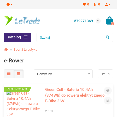
0
0
579271369
0
Katalog
Sport i turystyka
e-Rower
Green Cell - Bateria 10.4Ah
5903317228653
(374Wh) do roweru elektrycznego
E-Bike 36V
23190