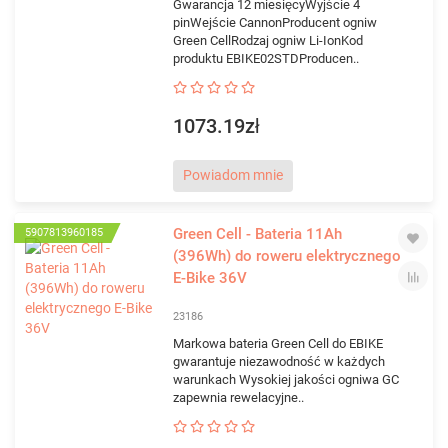
Gwarancja 12 miesięcyWyjście 4
pinWejście CannonProducent ogniw
Green CellRodzaj ogniw Li-IonKod
produktu EBIKE02STDProducen..
1073.19zł
Powiadom mnie
Green Cell - Bateria 11Ah
5907813960185
(396Wh) do roweru elektrycznego
E-Bike 36V
23186
Markowa bateria Green Cell do EBIKE
gwarantuje niezawodność w każdych
warunkach Wysokiej jakości ogniwa GC
zapewnia rewelacyjne..