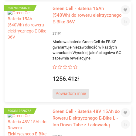
Green Cell - Bateria 15Ah
5907813960710
(540Wh) do roweru elektrycznego
E-Bike 36V
23191
Markowa bateria Green Cell do EBIKE
gwarantuje niezawodność w każdych
warunkach Wysokiej jakości ogniwa GC
zapewnia rewelacyjne..
1256.41zł
Powiadom mnie
Green Cell - Bateria 48V 15Ah do
5903317228738
Roweru Elektrycznego E-Bike Li-
Ion Down Tube z Ładowarką