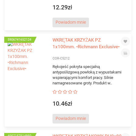
12.29zł
Powiadom mnie
WKRĘTAK KRZYŻAK PZ
5906741652124
1x100mm. •Richmann Exclusive•
COR-C5212
Rękojeść pokryta specjalną
antypoślizgową powłoką z wypustakami
wspierającymi komfort pracy. Silnie
namagnesowane groty. Produkt w..
10.46zł
Powiadom mnie
4007157514950