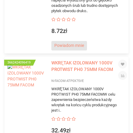
napięcia Wydłużony grot do głęboko
osadzonych śrub lub trudno dostępnych
płytek obwodu druko..
8.72zł
Powiadom mnie
WKRĘTAK IZOLOWANY 1000V
3662424096419
PROTWIST PH0 75MM FACOM
N-FACOM-ATP0X75VE
WKRĘTAK IZOLOWANY 1000V
PROTWIST PH0 75MM FACOMW celu
zapewnienia bezpieczeństwa każdy
wkrętak na końcu cyklu produkcyjnego
jest i..
32.49zł