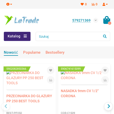
0
0
579271369
0
Katalog
Nowość
Popularne
Bestsellery
5902082850366
5906741615099
NASADKA 9mm CV 1/2"
PRZECINARKA DO GLAZURY
CORONA
PP 250 BEST TOOLS
BEST-PP250
COR-C1509