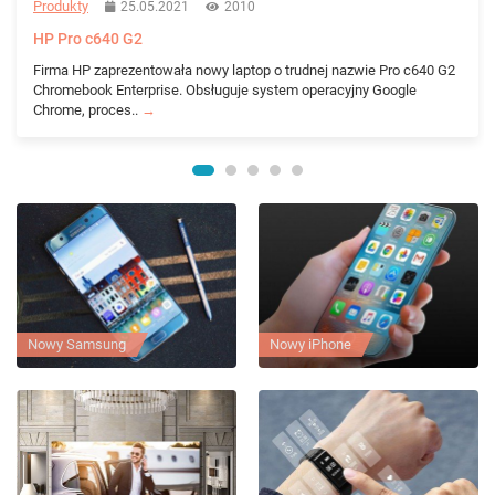
Produkty
25.05.2021
2010
HP Pro c640 G2
Firma HP zaprezentowała nowy laptop o trudnej nazwie Pro c640 G2
Chromebook Enterprise. Obsługuje system operacyjny Google
Chrome, proces..
→
Nowy Samsung
Nowy iPhone