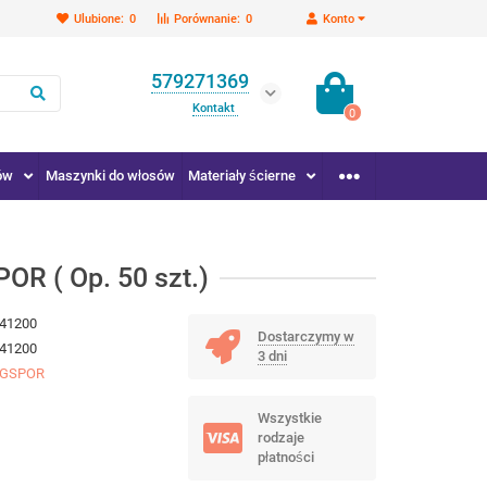
Ulubione:
0
Porównanie:
0
Konto
579271369
Kontakt
0
ów
Maszynki do włosów
Materiały ścierne
 ( Op. 50 szt.)
41200
Dostarczymy w
41200
3 dni
NGSPOR
Wszystkie
rodzaje
płatności