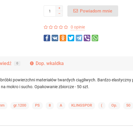
Powiadom mnie
0 opinie
wiedź
Dop. wkaldka
0
bróbki powierzchni materiałów twardych ciągliwych. Bardzo elastyczny
 na mokro i sucho. Opakowanie zbiorcze - 50 szt.
mm
gr.1200
PS
8
A
KLINGSPOR
(
Op.
50