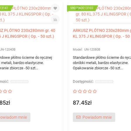
13141
5907560013165
Z PŁÓTNO 230x280mm gr. 40
ARKUSZ PŁÓTNO 230x280mm g
 J KLINGSPOR ( Op. - 50 szt.)
KL 375 J KLINGSPOR ( Op. - 50 
UN-12040B
UN-12080B
rdowe płótno ścierne do ręcznej
Standardowe płótno ścierne do ręc
 metali, bardzo elastyczne.
obróbki metali, bardzo elastyczne.
nie zbiorcze -50 szt...
Opakowanie zbiorcze -50 szt...
85zł
87.45zł
owiadom mnie
Powiadom mnie