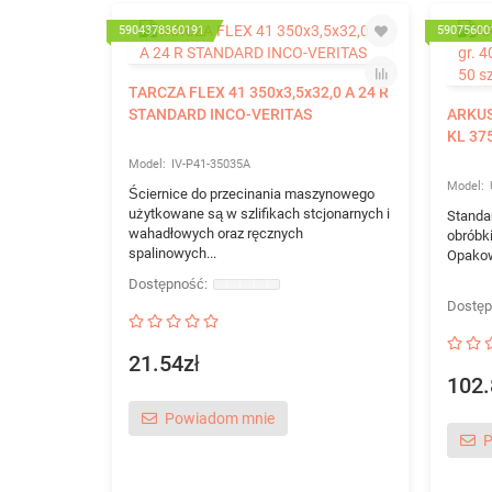
5904378360191
59075600
TARCZA FLEX 41 350x3,5x32,0 A 24 R
STANDARD INCO-VERITAS
ARKUS
KL 375
IV-P41-35035A
Ściernice do przecinania maszynowego
użytkowane są w szlifikach stcjonarnych i
Standa
wahadłowych oraz ręcznych
obróbki
spalinowych...
Opakowa
21.54zł
102.
Powiadom mnie
P