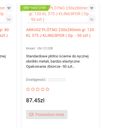
5907560013189
590756000025
r. 80
ARKUSZ PŁÓTNO 230x280mm gr. 120
szt.)
KL 375 J KLINGSPOR ( Op. - 50 szt.)
UN-12120B
znej
Standardowe płótno ścierne do ręcznej
obróbki metali, bardzo elastyczne.
Opakowanie zbiorcze -50 szt...
ARKUSZ 
230x280mm
KLINGSPOR 
UN-1
Arkusz ście
87.45zł
Optymalny d
materiałów 
elastyczny p
Powiadom mnie