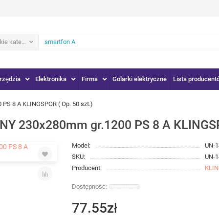
ie kategorie
rzędzia
Elektronika
Firma
Golarki elektryczne
Lista producent
 8 A KLINGSPOR ( Op. 50 szt.)
230x280mm gr.1200 PS 8 A KLINGSPOR
Model:
UN-1
SKU:
UN-1
Producent:
KLI
77.55zł