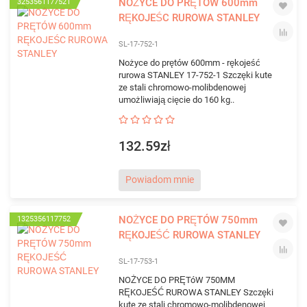
NOŻYCE DO PRĘTÓW 600mm
3253561177521
RĘKOJEŚC RUROWA STANLEY
SL-17-752-1
Nożyce do prętów 600mm - rękojeść
rurowa STANLEY 17-752-1 Szczęki kute
ze stali chromowo-molibdenowej
umożliwiają cięcie do 160 kg..
132.59zł
Powiadom mnie
NOŻYCE DO PRĘTÓW 750mm
1325356117752
RĘKOJEŚĆ RUROWA STANLEY
SL-17-753-1
NOŻYCE DO PRĘTóW 750MM
RĘKOJEŚĆ RUROWA STANLEY Szczęki
kute ze stali chromowo-molibdenowej