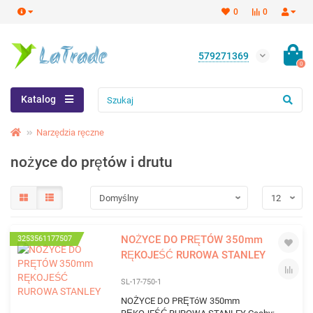
0
0
579271369
0
Katalog
Narzędzia ręczne
nożyce do prętów i drutu
NOŻYCE DO PRĘTÓW 350mm
3253561177507
RĘKOJEŚĆ RUROWA STANLEY
SL-17-750-1
NOŻYCE DO PRĘTóW 350mm