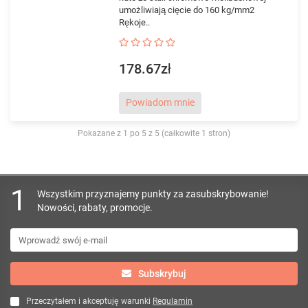
umożliwiają cięcie do 160 kg/mm2
Rękoje..
178.67zł
Powiadom mnie
Pokazane z 1 po 5 z 5 (całkowite 1 stron)
1
Wszystkim przyznajemy punkty za zasubskrybowanie!
Nowości, rabaty, promocje.
Subskrybuj
Przeczytałem i akceptuję warunki
Regulamin