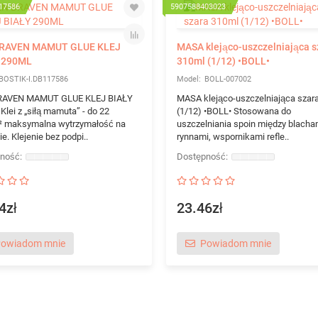
17586
5907588403023
RAVEN MAMUT GLUE KLEJ
MASA klejąco-uszczelniająca s
 290ML
310ml (1/12) •BOLL•
BOSTIK-I.DB117586
BOLL-007002
RAVEN MAMUT GLUE KLEJ BIAŁY
MASA klejąco-uszczelniająca szar
lei z „siłą mamuta” - do 22
(1/12) •BOLL• Stosowana do
 maksymalna wytrzymałość na
uszczelniania spoin między blacha
e. Klejenie bez podpi..
rynnami, wspornikami refle..
4zł
23.46zł
owiadom mnie
Powiadom mnie