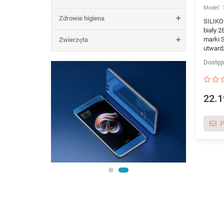
Zdrowie higiena
SILIK
biały 
marki S
Zwierzęta
utward
22.1
P