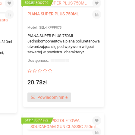
5903518002700
PIANA SUPER PLUS 750ML
zara
SEL-I.XPPP075
PIANA SUPER PLUS 750ML
Jednokomponentowa piana poliuretanowa
a 310ml
utwardzająca się pod wpływem wilgoci
zawartej w powietrzu charakteryz..
mi,
20.78zł
Powiadom mnie
5411183011922