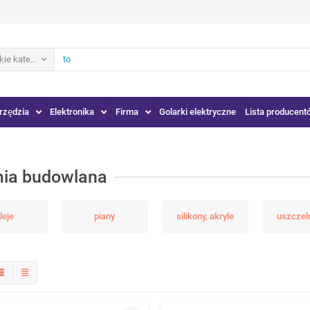
ie kategorie
rzędzia
Elektronika
Firma
Golarki elektryczne
Lista producent
ia budowlana
leje
piany
silikony, akryle
uszczel