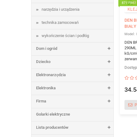
87115951
narzędzia i urządzenia
DEN B
technika zamocowań
BIAŁY
wykończenie ścian i podłóg
DEN B
290ML K
Dom i ogród
kG/cm²
zerwani
Dziecko
Elektronarzędzia
Elektronika
34.5
Firma
P
Golarki elektryczne
Lista producentów