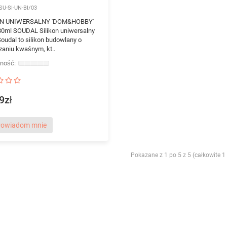
SU-SI-UN-BI/03
ON UNIWERSALNY 'DOM&HOBBY'
280ml SOUDAL Silikon uniwersalny
oudal to silikon budowlany o
zaniu kwaśnym, kt..
9zł
owiadom mnie
Pokazane z 1 po 5 z 5 (całkowite 1 