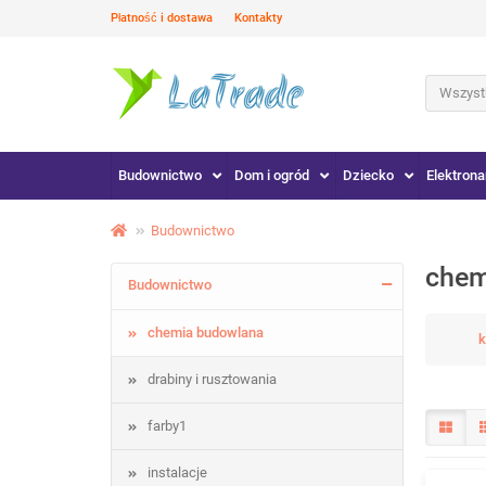
Płatność i dostawa
Kontakty
Wszystk
Budownictwo
Dom i ogród
Dziecko
Elektrona
Budownictwo
chem
Budownictwo
chemia budowlana
k
drabiny i rusztowania
farby1
instalacje