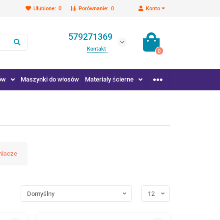
Ulubione:
0
Porównanie:
0
Konto
579271369
Kontakt
0
ów
Maszynki do włosów
Materiały ścierne
niacze