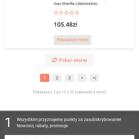
max Wiertła czteroostrzo..
105.48zł
Powiadom mnie
Pokaż więcej
1
2
3
>
>|
Pokazane z 1 po 12 z 35 (całkowite 3 stron)
1
Wszystkim przyznajemy punkty za zasubskrybowanie!
Nowości, rabaty, promocje.