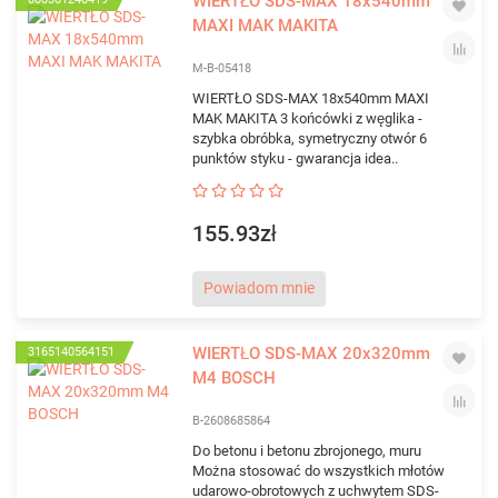
WIERTŁO SDS-MAX 18x540mm
MAXI MAK MAKITA
M-B-05418
WIERTŁO SDS-MAX 18x540mm MAXI
MAK MAKITA 3 końcówki z węglika -
szybka obróbka, symetryczny otwór 6
punktów styku - gwarancja idea..
155.93zł
Powiadom mnie
WIERTŁO SDS-MAX 20x320mm
3165140564151
M4 BOSCH
B-2608685864
Do betonu i betonu zbrojonego, muru
Można stosować do wszystkich młotów
udarowo-obrotowych z uchwytem SDS-