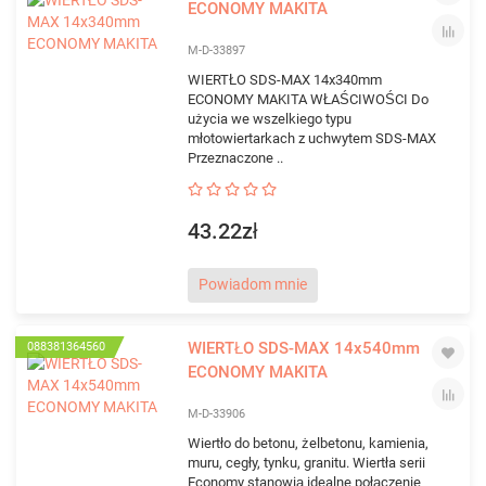
ECONOMY MAKITA
M-D-33897
WIERTŁO SDS-MAX 14x340mm
ECONOMY MAKITA WŁAŚCIWOŚCI Do
użycia we wszelkiego typu
młotowiertarkach z uchwytem SDS-MAX
Przeznaczone ..
43.22zł
Powiadom mnie
WIERTŁO SDS-MAX 14x540mm
088381364560
ECONOMY MAKITA
M-D-33906
Wiertło do betonu, żelbetonu, kamienia,
muru, cegły, tynku, granitu. Wiertła serii
Economy stanowią idealne połączenie