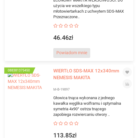
ECONOMY MAKITA WŁAŚCIWOŚCI: Do
użycia we wszelkiego typu
młotowiertarkach z uchwytem SDS-MAX
Przeznaczone..
46.46zł
Powiadom mnie
WIERTŁO SDS-MAX 12x340mm
088381375450
NEMESIS MAKITA
M-B-19897
Głowica tnąca wykonana z jednego
kawałka węglika wolframu i optymalna
symetria 4x90° ostrza tnącego
zapobiega rozwiercaniu otwory ..
113.85zł