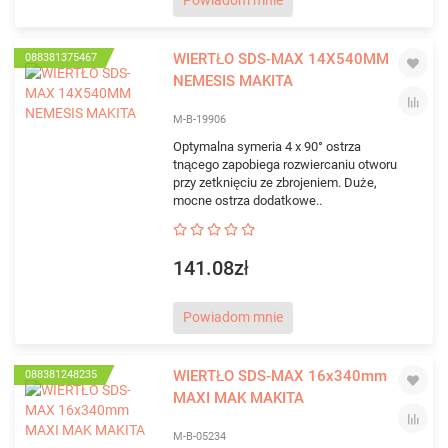
Powiadom mnie
WIERTŁO SDS-MAX 14X540MM
088381375467
NEMESIS MAKITA
M-B-19906
Optymalna symeria 4 x 90° ostrza
tnącego zapobiega rozwiercaniu otworu
przy zetknięciu ze zbrojeniem. Duże,
mocne ostrza dodatkowe..
141.08zł
Powiadom mnie
WIERTŁO SDS-MAX 16x340mm
088381248235
MAXI MAK MAKITA
M-B-05234