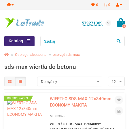
0
0
579271369
0
Katalog
Osprzęt i akcesoria
osprzęt sds-max
sds-max wiertła do betonu
WIERTŁO SDS-MAX 12x340mm
088381364539
ECONOMY MAKITA
M-D-33875
WIERTŁO SDS-MAX 12x340mm