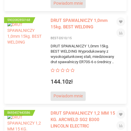
Powiadom mnie
DRUT SPAWALNICZY 1,0mm
5902082850168
15kg. BEST WELDING
BEST-DS10/15
DRUT SPAWALNICZY 1,0mm 15kg.
BEST WELDING Wyprodukowany z
wysokogatunkowej stali, miedziowany
drut spawalniczy ER70S-6 o średnicy ..
144.10zł
Powiadom mnie
DRUT SPAWALNICZY 1,2 MM 15
8693457443586
KG. ARCWELD SG2 B300
LINCOLN ELECTRIC