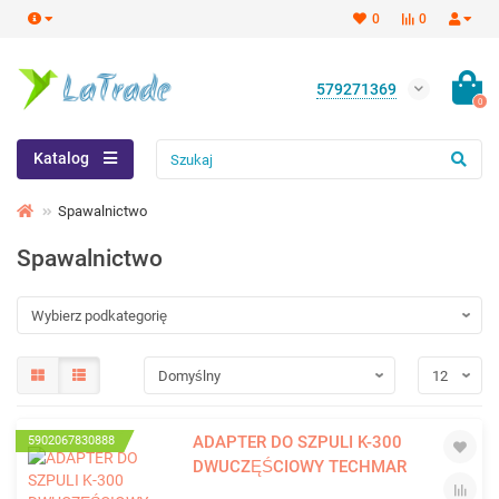
0
0
579271369
0
Katalog
Spawalnictwo
Spawalnictwo
ADAPTER DO SZPULI K-300
5902067830888
DWUCZĘŚCIOWY TECHMAR