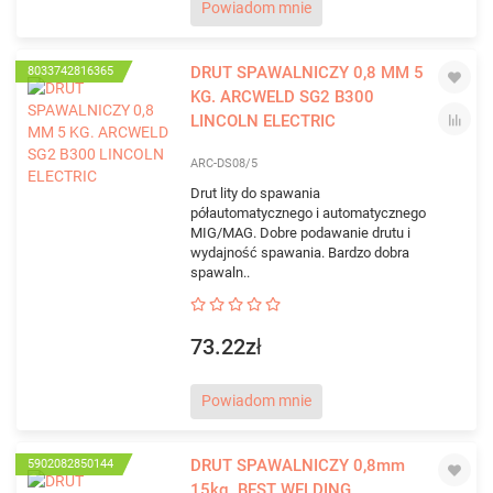
Powiadom mnie
DRUT SPAWALNICZY 0,8 MM 5
8033742816365
KG. ARCWELD SG2 B300
LINCOLN ELECTRIC
ARC-DS08/5
Drut lity do spawania
półautomatycznego i automatycznego
MIG/MAG. Dobre podawanie drutu i
wydajność spawania. Bardzo dobra
spawaln..
73.22zł
Powiadom mnie
DRUT SPAWALNICZY 0,8mm
5902082850144
15kg. BEST WELDING