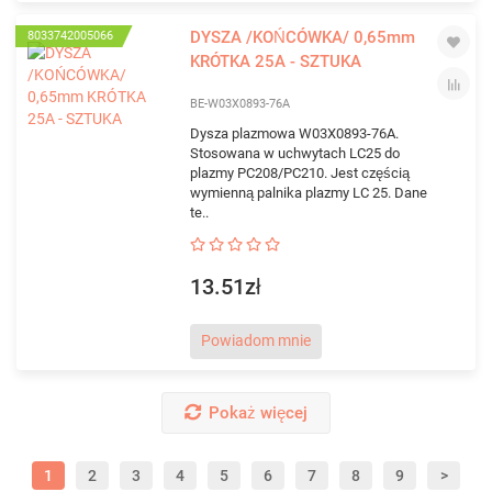
DYSZA /KOŃCÓWKA/ 0,65mm
8033742005066
KRÓTKA 25A - SZTUKA
BE-W03X0893-76A
Dysza plazmowa W03X0893-76A.
Stosowana w uchwytach LC25 do
plazmy PC208/PC210. Jest częścią
wymienną palnika plazmy LC 25. Dane
te..
13.51zł
Powiadom mnie
Pokaż więcej
1
2
3
4
5
6
7
8
9
>