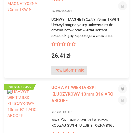
IRWIN
IR-IW6064603
UCHWYT MAGNETYCZNY 75mm IRWIN
Uchwyt magnetyczny uniwersalny do
grotów, bitów oraz wierteł Uchwyt
sześciokątny zapobiega wysuwaniu..
26.41zł
Powiadom mnie
UCHWYT WIERTARSKI
5909426908455
KLUCZYKOWY 13mm B16 ARC
ARCOFF
AR-AM-13-B16
MAX. ŚREDNICA WIERTŁA 13mm
RODZAJ GWINTU LUB STOŻKA B16..