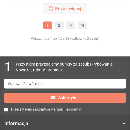
Pokaż więcej
1
2
>
>|
Pokazane z 1 po 12 z 23 (całkowite 2 stron)
1
Wszystkim przyznajemy punkty za zasubskrybowanie!
Nowości, rabaty, promocje.
Subskrybuj
Przeczytałem i akceptuję warunki
Regulamin
Informacja