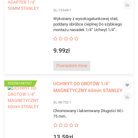
SL-13-649-1
Wykonany z wysokogatunkowej stali,
poddany obróbce cieplnej Do szybkiego
montażu nasadek 1/4” Uchwyt 1/4”..
9.99zł
Powiadom mnie
UCHWYT DO GROTÓW 1/4"
3253561687327
MAGNETYCZNY 60mm STANLEY
SL-68-732-1
Chromowany i lakierowany Długości 60 i
75 mm..
13.59zł