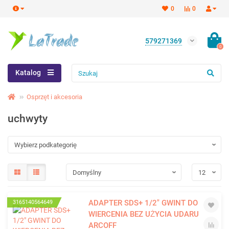
0
0
579271369
0
Katalog
Osprzęt i akcesoria
uchwyty
ADAPTER SDS+ 1/2" GWINT DO
3165140564649
WIERCENIA BEZ UŻYCIA UDARU
ARCOFF