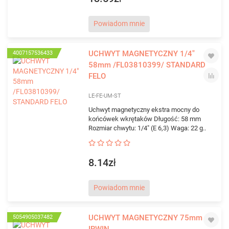
Powiadom mnie
UCHWYT MAGNETYCZNY 1/4"
4007157536433
58mm /FL03810399/ STANDARD
FELO
LE-FE-UM-ST
Uchwyt magnetyczny ekstra mocny do
końcówek wkrętaków Długość: 58 mm
Rozmiar chwytu: 1/4" (E 6,3) Waga: 22 g..
8.14zł
Powiadom mnie
UCHWYT MAGNETYCZNY 75mm
5054905037482