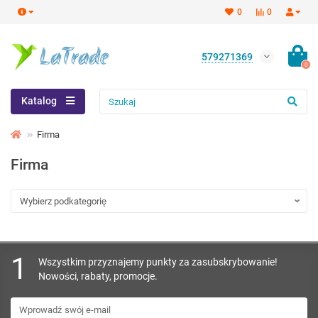
0
0
579271369
0
Katalog
Firma
Firma
1
Wszystkim przyznajemy punkty za zasubskrybowanie!
Nowości, rabaty, promocje.