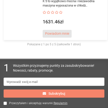
K 5 to wyjątkowo mocna i niezawodna
maszyna wyposażona w chłodz..
1631.46zł
Powiadom mnie
Pokazane z 1 po 5 z 5 (całkowite 1 stron)
1
Wszystkim przyznajemy punkty za zasubskrybowanie!
Nowości, rabaty, promocje.
Subskrybuj
Przeczytałem i akceptuję warunki
Regulamin