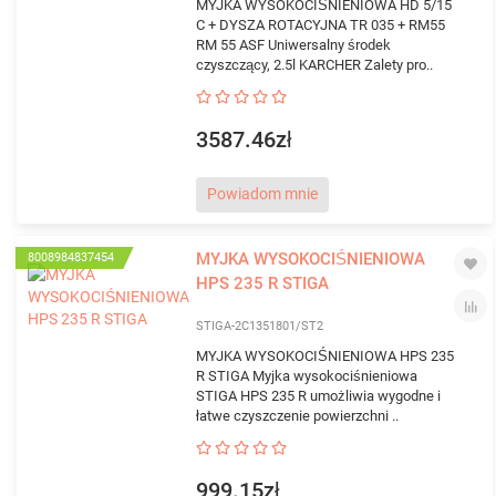
MYJKA WYSOKOCIŚNIENIOWA HD 5/15
C + DYSZA ROTACYJNA TR 035 + RM55
RM 55 ASF Uniwersalny środek
czyszczący, 2.5l KARCHER Zalety pro..
3587.46zł
Powiadom mnie
MYJKA WYSOKOCIŚNIENIOWA
8008984837454
HPS 235 R STIGA
STIGA-2C1351801/ST2
MYJKA WYSOKOCIŚNIENIOWA HPS 235
R STIGA Myjka wysokociśnieniowa
STIGA HPS 235 R umożliwia wygodne i
łatwe czyszczenie powierzchni ..
999.15zł