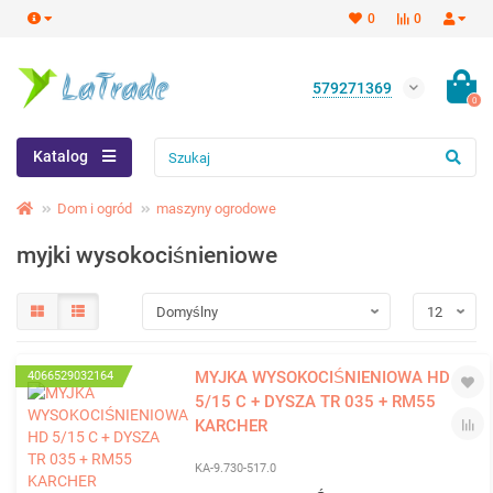
0
0
579271369
0
Katalog
Dom i ogród
maszyny ogrodowe
myjki wysokociśnieniowe
MYJKA WYSOKOCIŚNIENIOWA HD
4066529032164
5/15 C + DYSZA TR 035 + RM55
KARCHER
KA-9.730-517.0