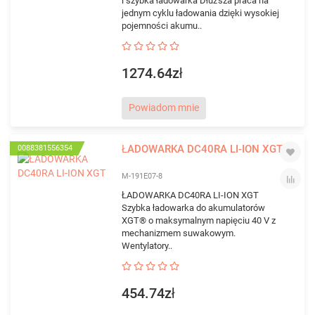
i szybka ładowarka Dłuższa praca na
jednym cyklu ładowania dzięki wysokiej
pojemności akumu..
1274.64zł
Powiadom mnie
ŁADOWARKA DC40RA LI-ION XGT
0088381556354
M-191E07-8
ŁADOWARKA DC40RA LI-ION XGT
Szybka ładowarka do akumulatorów
XGT® o maksymalnym napięciu 40 V z
mechanizmem suwakowym.
Wentylatory..
454.74zł