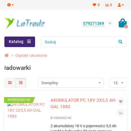
0
0
579271369
0
Katalog
Osprzęt i akcesoria
ładowarki
AKUMULATOR PC 18V 2X5,5 AH
4059952560106
GAL 1880
B-1600A0214C
2 akumulatory 18 V o pojemności 5,0 Ah