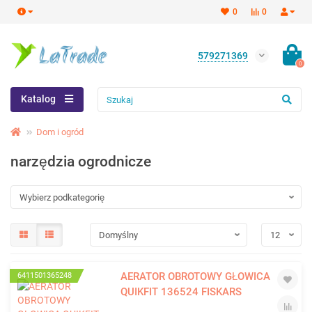
0
0
579271369
0
Katalog
Dom i ogród
narzędzia ogrodnicze
AERATOR OBROTOWY GŁOWICA
6411501365248
QUIKFIT 136524 FISKARS