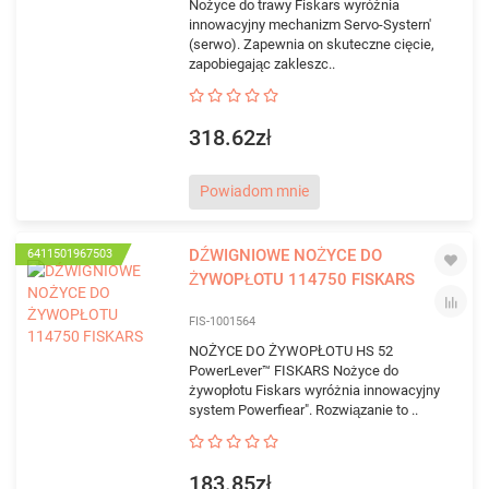
Nożyce do trawy Fiskars wyróżnia
innowacyjny mechanizm Servo-Systern'
(serwo). Zapewnia on skuteczne cięcie,
zapobiegając zakleszc..
318.62zł
Powiadom mnie
DŹWIGNIOWE NOŻYCE DO
6411501967503
ŻYWOPŁOTU 114750 FISKARS
FIS-1001564
NOŻYCE DO ŻYWOPŁOTU HS 52
PowerLever™ FISKARS Nożyce do
żywopłotu Fiskars wyróżnia innowacyjny
system Powerfiear". Rozwiązanie to ..
183.85zł