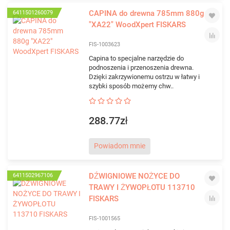
CAPINA do drewna 785mm 880g
6411501260079
"XA22" WoodXpert FISKARS
FIS-1003623
Capina to specjalne narzędzie do
podnoszenia i przenoszenia drewna.
Dzięki zakrzywionemu ostrzu w łatwy i
szybki sposób możemy chw..
288.77zł
Powiadom mnie
DŹWIGNIOWE NOŻYCE DO
6411502967106
TRAWY I ŻYWOPŁOTU 113710
FISKARS
FIS-1001565