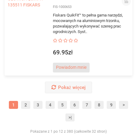
FIS-1000653
Fiskars QuikFit™ to pełna gama narzędzi,
mocowanych na aluminiowym trzonku,
pozwalających wykonywać szereg prac
ogrodniczych. Syst..
69.95zł
Powiadom mnie
Pokaż więcej
1
2
3
4
5
6
7
8
9
>
>|
Pokazane z 1 po 12 z 380 (całkowite 32 stron)