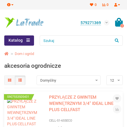
0
0
579271369
0
Katalog
Dom i ogród
akcesoria ogrodnicze
PRZYŁĄCZE Z GWINTEM
5907553505431
WEWNĘTRZNYM 3/4" IDEAL LINE
PLUS CELLFAST
CELL-51-655ECO