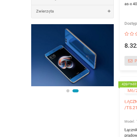
as-x 40
Zwierzęta
8.32
P
42603669
ŁĄCZN
/TS.2
Łączni
prądow