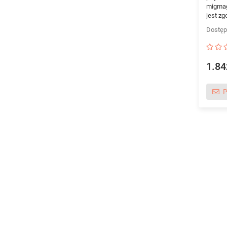
migmag
jest zg
1.84
P