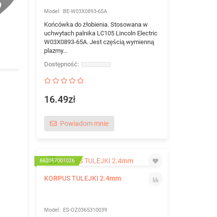
BE-W03X0893-65A
Końcówka do żłobienia. Stosowana w
uchwytach palnika LC105 Lincoln Electric
W03X0893-65A. Jest częścią wymienną
plazmy...
16.49zł
Powiadom mnie
662067001026
KORPUS TULEJKI 2.4mm
ES-OZ0365310039