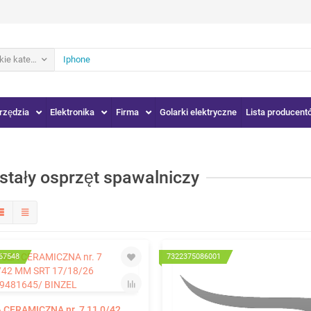
ie kategorie
rzędzia
Elektronika
Firma
Golarki elektryczne
Lista producent
stały osprzęt spawalniczy
67548
7322375086001
 CERAMICZNA nr. 7 11,0/42