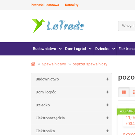
Płatność i dostawa
Kontakty
Wszystk
Budownictwo
Dom i ogród
Dziecko
Elektrona
Spawalnictwo
osprzęt spawalniczy
pozo
Budownictwo
Dom i ogród
Dziecko
40365840
Elektronarzędzia
Elektronika
DYSZA