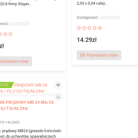
2,03 x 0,04 cala)..
20.8 firmy Stayer...
14.29zł
zł
Powiadom mnie
owiadom mnie
12102
IK PRĄDOWY MB 24 M6/26
10//TIS/M.294/
TIS-142.0003
k prądowy MB24 (gniazdo końcówki
ej) do uchwytów spawalniczych