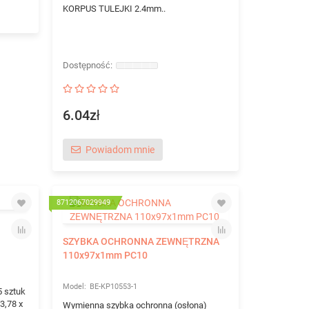
KORPUS TULEJKI 2.4mm..
6.04zł
Powiadom mnie
8712067029949
SZYBKA OCHRONNA ZEWNĘTRZNA
110x97x1mm PC10
BE-KP10553-1
 sztuk
3,78 x
Wymienna szybka ochronna (osłona)