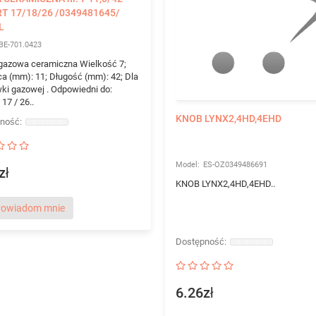
T 17/18/26 /0349481645/
L
BE-701.0423
gazowa ceramiczna Wielkość 7;
ca (mm): 11; Długość (mm): 42; Dla
ki gazowej . Odpowiedni do:
17 / 26..
KNOB LYNX2,4HD,4EHD
ES-OZ0349486691
zł
KNOB LYNX2,4HD,4EHD..
owiadom mnie
6.26zł