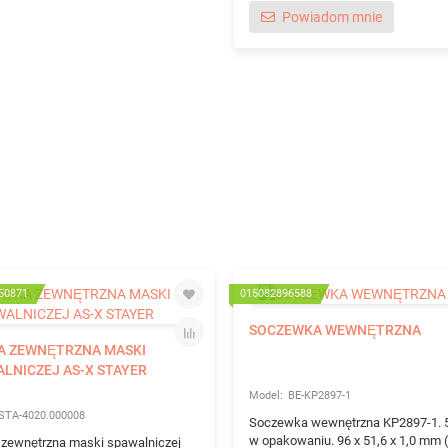
Powiadom mnie
50871
015082896588
SOCZEWKA WEWNĘTRZNA
A ZEWNĘTRZNA MASKI
LNICZEJ AS-X STAYER
BE-KP2897-1
STA-4020.000008
Soczewka wewnętrzna KP2897-1. 5
w opakowaniu. 96 x 51,6 x 1,0 mm (
zewnętrzna maski spawalniczej