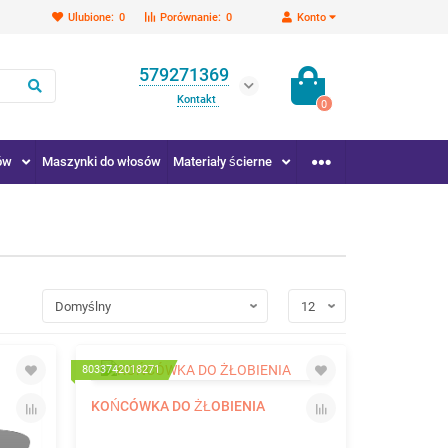
Ulubione:
0
Porównanie:
0
Konto
579271369
Kontakt
0
ów
Maszynki do włosów
Materiały ścierne
8033742018271
KOŃCÓWKA DO ŻŁOBIENIA