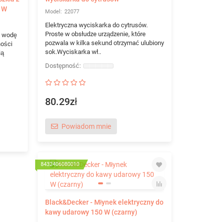
0 W
22077
Elektryczna wyciskarka do cytrusów.
Proste w obsłudze urządzenie, które
z wodę
pozwala w kilka sekund otrzymać ulubiony
ności
sok.Wyciskarka wł..
ią
80.29zł
Powiadom mnie
8432406080010
Black&Decker - Młynek elektryczny do
kawy udarowy 150 W (czarny)