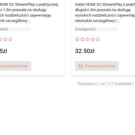
HDMI GC StreamPlay o praktycznej
Kabel HDMI GC StreamPlay o prakt
ci 1.5m pozwala na obsługę
długości 3m pozwala na obsługę
ch rozdzielczości zapewniając
wysokich rozdzielczości zapewniaj
kle szczegółowy ..
niezwykle szczegółowy i ..
5zł
32.50zł
owiadom mnie
Powiadom mnie
Pokazane z 1 po 7 z 7 (całkowite 1 