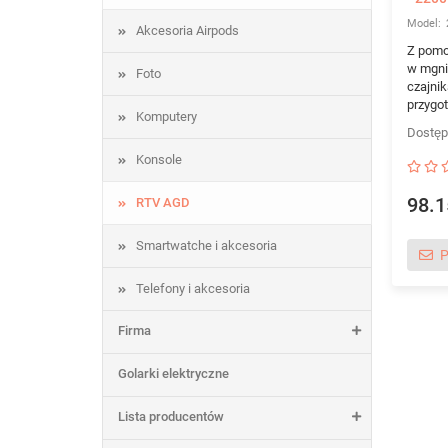
Akcesoria Airpods
Z pomo
w mgni
Foto
czajnik
przygot
Komputery
Konsole
98.1
RTV AGD
Smartwatche i akcesoria
P
Telefony i akcesoria
Firma
Golarki elektryczne
Lista producentów