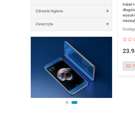
Kabel 
długoś
Zdrowie higiena
wysoki
niezwy
Zwierzęta
23.9
P