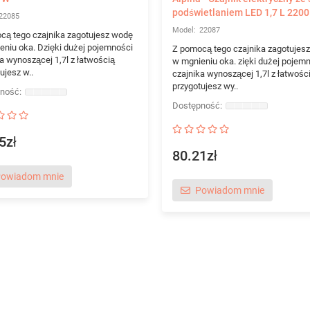
podświetlaniem LED 1,7 L 220
22085
22087
cą tego czajnika zagotujesz wodę
eniu oka. Dzięki dużej pojemności
Z pomocą tego czajnika zagotujes
a wynoszącej 1,7l z łatwością
w mgnieniu oka. zięki dużej pojem
ujesz w..
czajnika wynoszącej 1,7l z łatwośc
przygotujesz wy..
5zł
80.21zł
owiadom mnie
Powiadom mnie