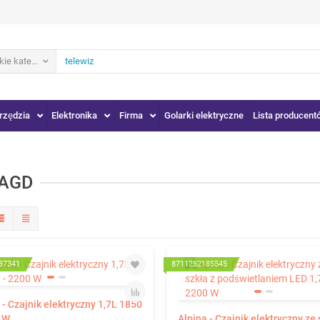
ie kategorie
rzędzia
Elektronika
Firma
Golarki elektryczne
Lista producent
 AGD
87341
8711252185545
 - Czajnik elektryczny 1,7L 1850
0 W
Alpina - Czajnik elektryczny ze 