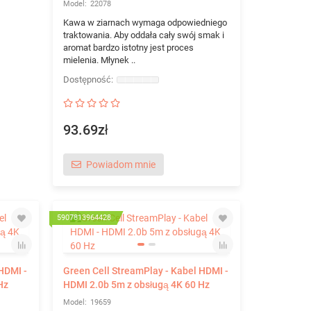
22078
Kawa w ziarnach wymaga odpowiedniego
traktowania. Aby oddała cały swój smak i
aromat bardzo istotny jest proces
mielenia. Młynek ..
93.69zł
Powiadom mnie
5907813964428
HDMI -
Green Cell StreamPlay - Kabel HDMI -
Hz
HDMI 2.0b 5m z obsługą 4K 60 Hz
19659