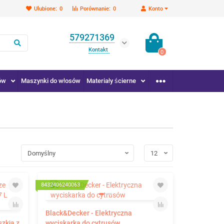
Ulubione:
0
Porównanie:
0
Konto
579271369
Kontakt
0
ów
Maszynki do włosów
Materiały ścierne
8432406240063
Black&Decker - Elektryczna
szkła z
wyciskarka do cytrusów