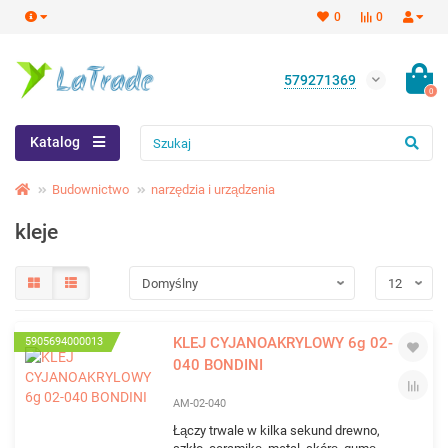
0
0
579271369
0
Katalog
Budownictwo
narzędzia i urządzenia
kleje
KLEJ CYJANOAKRYLOWY 6g 02-
5905694000013
040 BONDINI
AM-02-040
Łączy trwale w kilka sekund drewno,