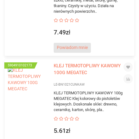
szkło, ceramikę, metal, skórę, gumę,
tkaniny. Czysty w użyciu. Działa na
nierównych powierzchn..
7.49zł
Powiadom mnie
KLEJ TERMOTOPLIWY KAWOWY
5904910102173
100G MEGATEC
LE-BN1021CUNKAW
KLEJ TERMOTOPLIWY KAWOWY 100g
MEGATEC Klej kolorowy do pistoletów
klejowych. Doskonale sklei: drewno,
ceramikę, karton, skórę, pla..
5.61zł