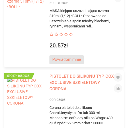
BOLL-007003
MASA klejąco-uszczelniająca czarna
310ml (1/12) •BOLL• Stosowana do
uszczelniania spoin między blachami,
rynnami, wspornikami refl..
20.57zł
Powiadom mnie
PISTOLET DO SILIKONU TYP COX
5906741680035
EXCLUSIVE SZKIELETOWY
CORONA
COR-C8003
Corona pistolet do silikonu
Charakterystyka: Do tub 300 ml
Mechanizm cofający silikon Waga: 430
g Długość: 225 mm nr.kat.: C8003..