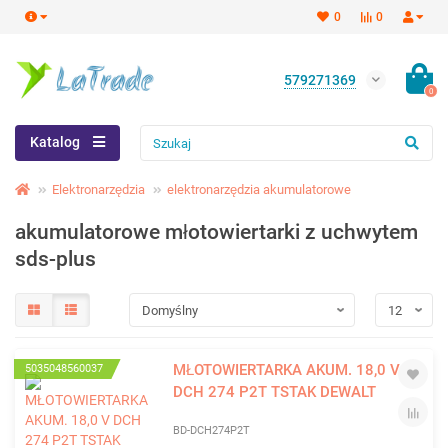
0
0
579271369
0
Katalog
Elektronarzędzia
elektronarzędzia akumulatorowe
akumulatorowe młotowiertarki z uchwytem
sds-plus
MŁOTOWIERTARKA AKUM. 18,0 V
5035048560037
DCH 274 P2T TSTAK DEWALT
BD-DCH274P2T