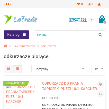
0
0
579271369
0
Katalog
Elektronarzędzia
odkurzacze
odkurzacze piorące
ODKURZACZ DO PRANIA
4039784917088
TAPICERKI PUZZI 10/1 KARCHER
KA-1.100-130.0
ODKURZACZ DO PRANIA TAPICERKI