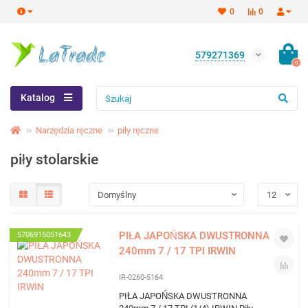
0
0
579271369
0
Katalog
Narzędzia ręczne
piły ręczne
piły stolarskie
PIŁA JAPOŃSKA DWUSTRONNA
5706915051643
240mm 7 / 17 TPI IRWIN
IR-0260-5164
PIŁA JAPOŃSKA DWUSTRONNA