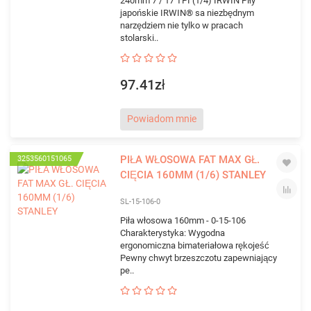
240mm 7 / 17 TPI (1/4) IRWIN Piły
japońskie IRWIN® sa niezbędnym
narzędziem nie tylko w pracach
stolarski..
97.41zł
Powiadom mnie
PIŁA WŁOSOWA FAT MAX GŁ.
3253560151065
CIĘCIA 160MM (1/6) STANLEY
SL-15-106-0
Piła włosowa 160mm - 0-15-106
Charakterystyka: Wygodna
ergonomiczna bimateriałowa rękojeść
Pewny chwyt brzeszczotu zapewniający
pe..