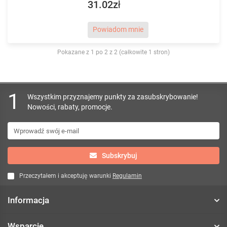
31.02zł
Powiadom mnie
Pokazane z 1 po 2 z 2 (całkowite 1 stron)
1
Wszystkim przyznajemy punkty za zasubskrybowanie!
Nowości, rabaty, promocje.
Subskrybuj
Przeczytałem i akceptuję warunki
Regulamin
Informacja
Wsparcie