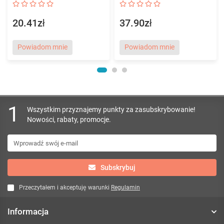
20.41zł
37.90zł
Powiadom mnie
Powiadom mnie
1
Wszystkim przyznajemy punkty za zasubskrybowanie!
Nowości, rabaty, promocje.
Subskrybuj
Przeczytałem i akceptuję warunki
Regulamin
Informacja