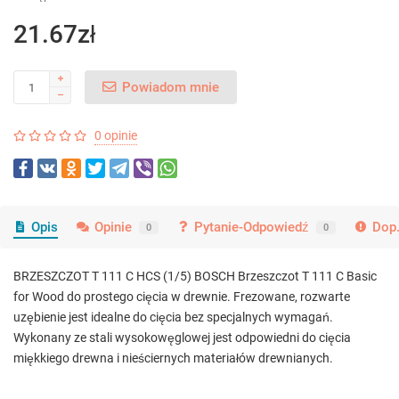
21.67zł
Powiadom mnie
0 opinie
Opis
Opinie
Pytanie-Odpowiedź
Dop.
0
0
BRZESZCZOT T 111 C HCS (1/5) BOSCH Brzeszczot T 111 C Basic
for Wood do prostego cięcia w drewnie. Frezowane, rozwarte
uzębienie jest idealne do cięcia bez specjalnych wymagań.
Wykonany ze stali wysokowęglowej jest odpowiedni do cięcia
miękkiego drewna i nieściernych materiałów drewnianych.