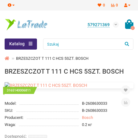
0
0
579271369
0
Katalog
BRZESZCZOT T 111 C HCS 5SZT. BOSCH
BRZESZCZOT T 111 C HCS 5SZT. BOSCH
3165140006811
Model:
B-2608630033
SKU:
B-2608630033
Producent:
Bosch
Waga:
0.2 кг