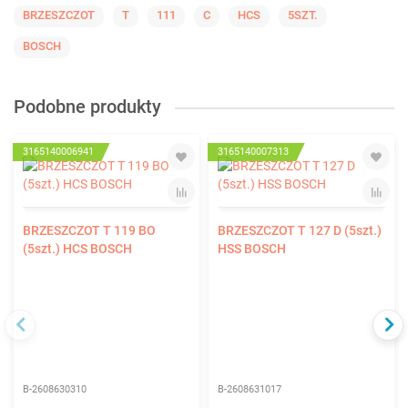
BRZESZCZOT
T
111
C
HCS
5SZT.
BOSCH
Podobne produkty
3165140006941
3165140007313
BRZESZCZOT T 119 BO
BRZESZCZOT T 127 D (5szt.)
(5szt.) HCS BOSCH
HSS BOSCH
B-2608630310
B-2608631017