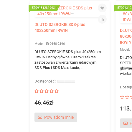
5709131281993
57091312
DŁUTO SZEROKIE SDS-plus
40x250mm IRWIN
DŁUTO
80x3
IRWIN
IR-0160-2196
DŁUTO SZEROKIE SDS-plus 40x250mm
IRWIN Cechy główne: Szeroki zakres
DŁUTO
zastosowań z wiertarkami udarowymi
SPEED
SDS Plus i SDS Max: kucie, ..
główne
wierta
46.46zł
113.
Powiadom mnie
P