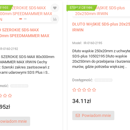
81955
5709131281986
DŁUTO WĄSKIE SDS-plus 20x
 SZEROKIE SDS-MAX
IRWIN
00mm SPEEDMAMMER MAX
IR-0160-2195
IR-0160-2192
Dłuto wąskie 250x20mm z uchwyt
SDS-plus 10502195 Dłuto wąskie
 SZEROKIE SDS-MAX 80x300mm
20x250mm do przebijania i burzeni
MAMMER MAX IRWIN Cechy
murów, gdzie potrzeba większej ..
: Szeroki zakres zastosowań z
rkami udarowymi SDS Plus i S..
34.11zł
95zł
Powiadom mnie
owiadom mnie