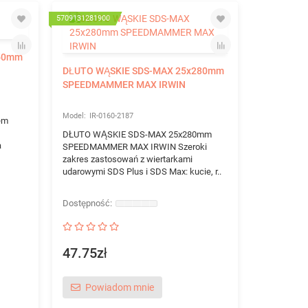
5709131281900
570913123294
250mm
DŁUTO WĄSKIE SDS-MAX 25x280mm
SPEEDMAMMER MAX IRWIN
IR-0160-2187
em
DŁUTO WĄSKIE SDS-MAX 25x280mm
a
SPEEDMAMMER MAX IRWIN Szeroki
zakres zastosowań z wiertarkami
WIERTŁO 
udarowymi SDS Plus i SDS Max: kucie, r..
MAX IRWI
IR-01
PRZEZNAC
WYSOKOWY
47.75zł
Wiertło Tur
zaprojekto
wysokowyda
Powiadom mnie