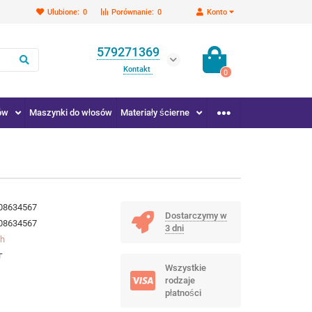
Ulubione:
0
Porównanie:
0
Konto
579271369
Kontakt
0
ów
Maszynki do włosów
Materiały ścierne
08634567
Dostarczymy w
08634567
3 dni
ch
г
Wszystkie
rodzaje
płatności