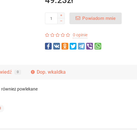
49.23zł
Powiadom mnie
0 opinie
wiedź
Dop. wkaldka
0
t, również powlekane
H