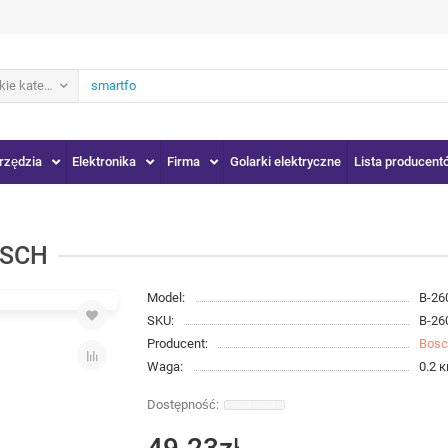
ie kategorie
rzędzia
Elektronika
Firma
Golarki elektryczne
Lista producent
OSCH
Model:
B-26
SKU:
B-26
Producent:
Bos
Waga:
0.2 к