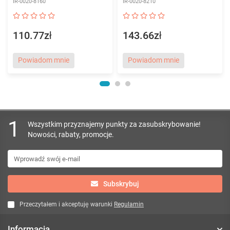
IR-0020-8160
IR-0020-8210
110.77zł
143.66zł
Powiadom mnie
Powiadom mnie
1
Wszystkim przyznajemy punkty za zasubskrybowanie!
Nowości, rabaty, promocje.
Subskrybuj
Przeczytałem i akceptuję warunki
Regulamin
Informacja