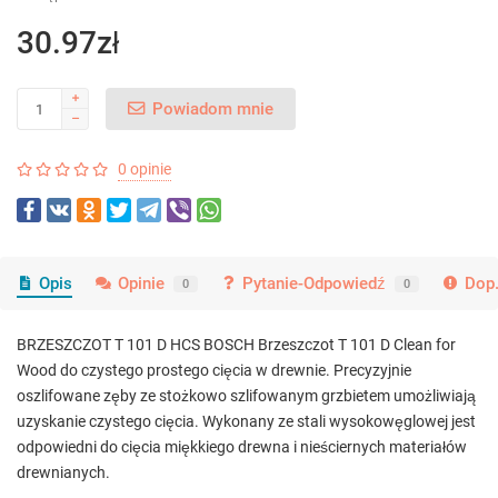
30.97zł
Powiadom mnie
0 opinie
Opis
Opinie
Pytanie-Odpowiedź
Dop.
0
0
BRZESZCZOT T 101 D HCS BOSCH Brzeszczot T 101 D Clean for
Wood do czystego prostego cięcia w drewnie. Precyzyjnie
oszlifowane zęby ze stożkowo szlifowanym grzbietem umożliwiają
uzyskanie czystego cięcia. Wykonany ze stali wysokowęglowej jest
odpowiedni do cięcia miękkiego drewna i nieściernych materiałów
drewnianych.