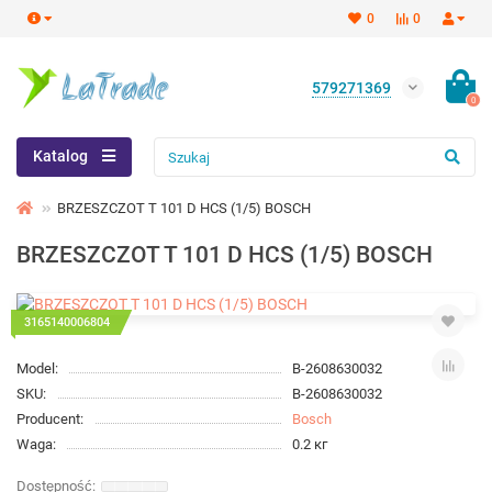
0
0
579271369
0
Katalog
BRZESZCZOT T 101 D HCS (1/5) BOSCH
BRZESZCZOT T 101 D HCS (1/5) BOSCH
3165140006804
Model:
B-2608630032
SKU:
B-2608630032
Producent:
Bosch
Waga:
0.2 кг