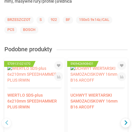
mm), masywne rury/profile (średnica
BRZESZCZOT
S
922
BF
150x0.9x14z/CAL
PC5
BOSCH
Podobne produkty
5709131021070
5909426908431
WIERTŁO SDS-plus
UCHWYT WIERTARSKI
6x210mm SPEEDHAMMER
SAMOZACISKOWY 16mm
PLUS IRWIN
B16 ARCOFF