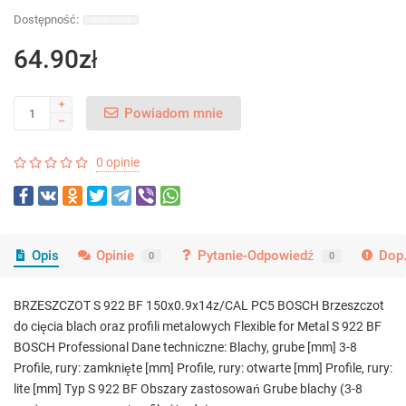
64.90zł
Powiadom mnie
0 opinie
Opis
Opinie
Pytanie-Odpowiedź
Dop.
0
0
BRZESZCZOT S 922 BF 150x0.9x14z/CAL PC5 BOSCH Brzeszczot
do cięcia blach oraz profili metalowych Flexible for Metal S 922 BF
BOSCH Professional Dane techniczne: Blachy, grube [mm] 3-8
Profile, rury: zamknięte [mm] Profile, rury: otwarte [mm] Profile, rury:
lite [mm] Typ S 922 BF Obszary zastosowań Grube blachy (3-8