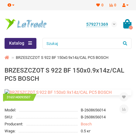
0
0
579271369
0
Katalog
BRZESZCZOT S 922 BF 150x0.9x14z/CAL PC5 BOSCH
BRZESZCZOT S 922 BF 150x0.9x14z/CAL
PC5 BOSCH
3165140093507
Model:
B-2608656014
SKU:
B-2608656014
Producent:
Bosch
Waga:
0.5 кг