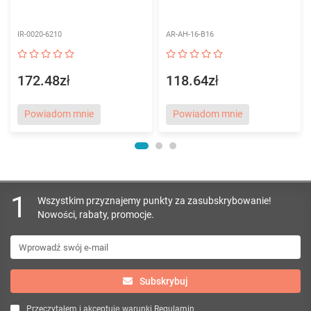
IR-0020-6210
AR-AH-16-B16
172.48zł
118.64zł
Powiadom mnie
Powiadom mnie
1
Wszystkim przyznajemy punkty za zasubskrybowanie!
Nowości, rabaty, promocje.
Subskrybuj
Przeczytałem i akceptuję warunki
Regulamin