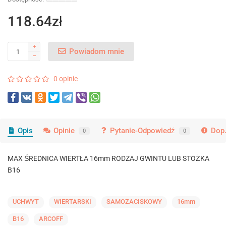
118.64zł
Powiadom mnie
0 opinie
Opis
Opinie
Pytanie-Odpowiedź
Dop.
0
0
MAX ŚREDNICA WIERTŁA 16mm RODZAJ GWINTU LUB STOŻKA
B16
UCHWYT
WIERTARSKI
SAMOZACISKOWY
16mm
B16
ARCOFF