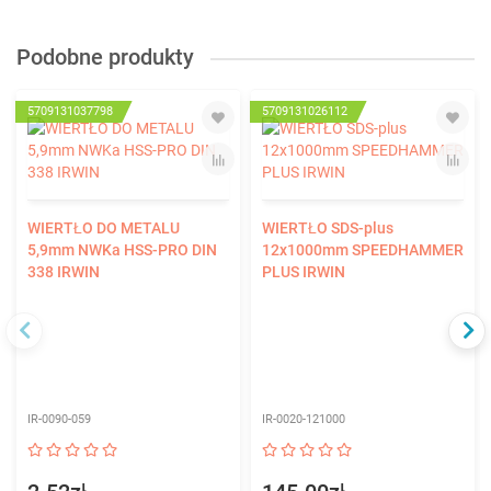
Podobne produkty
5709131037798
5709131026112
WIERTŁO DO METALU
WIERTŁO SDS-plus
5,9mm NWKa HSS-PRO DIN
12x1000mm SPEEDHAMMER
338 IRWIN
PLUS IRWIN
IR-0090-059
IR-0020-121000