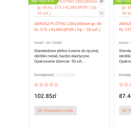
5907560013141
59075600
ARKUSZ PŁÓTNO 230x280mm gr. 40
ARKUS
KL 375 J KLINGSPOR ( Op. - 50 szt.)
KL 375
UN-12040B
Standardowe płótno ścierne do ręcznej
Standa
obróbki metali, bardzo elastyczne.
obróbki
Opakowanie zbiorcze -50 szt...
Opakowa
102.85zł
87.4
Powiadom mnie
P