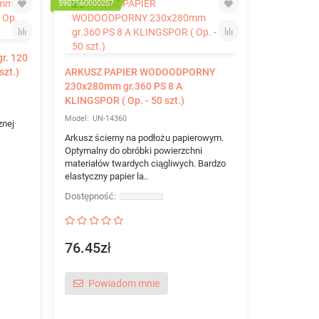
5907560000257
590756000655
r. 120
szt.)
ARKUSZ PAPIER WODOODPORNY
230x280mm gr.360 PS 8 A
KLINGSPOR ( Op. - 50 szt.)
UN-14360
znej
Arkusz ścierny na podłożu papierowym.
Optymalny do obróbki powierzchni
KRĄŻEK RZ
materiałów twardych ciągliwych. Bardzo
EK KLINGSP
elastyczny papier la..
UN-2
Specjalisty
szlifowania
76.45zł
zawartością
Opakowanie 
Powiadom mnie