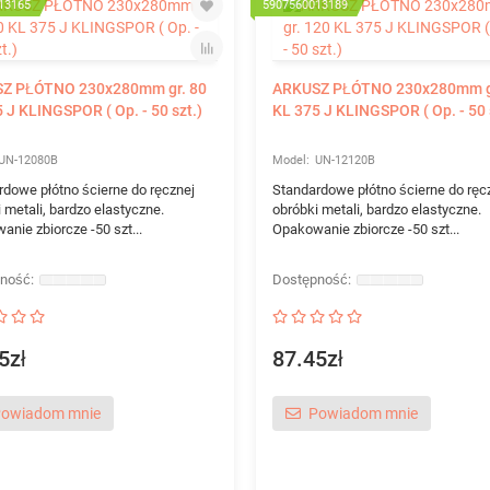
13165
5907560013189
Z PŁÓTNO 230x280mm gr. 80
ARKUSZ PŁÓTNO 230x280mm g
 J KLINGSPOR ( Op. - 50 szt.)
KL 375 J KLINGSPOR ( Op. - 50 
UN-12080B
UN-12120B
rdowe płótno ścierne do ręcznej
Standardowe płótno ścierne do ręc
 metali, bardzo elastyczne.
obróbki metali, bardzo elastyczne.
nie zbiorcze -50 szt...
Opakowanie zbiorcze -50 szt...
5zł
87.45zł
owiadom mnie
Powiadom mnie