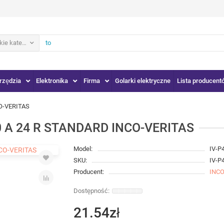
ie kategorie
rzędzia
Elektronika
Firma
Golarki elektryczne
Lista producent
O-VERITAS
0 A 24 R STANDARD INCO-VERITAS
Model:
IV-P
SKU:
IV-P
Producent:
INCO
21.54zł