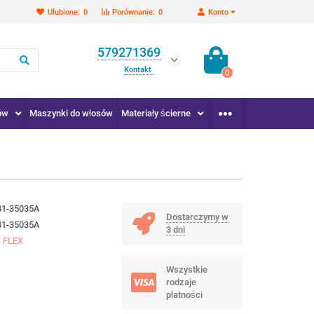
Ulubione:
0
Porównanie:
0
Konto
579271369
Kontakt
0
ów
Maszynki do włosów
Materiały ścierne
41-35035A
Dostarczymy w
41-35035A
3 dni
 FLEX
Wszystkie
rodzaje
płatności