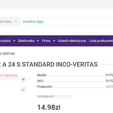
ie kategorie
rzędzia
Elektronika
Firma
Golarki elektryczne
Lista producent
O-VERITAS
2 A 24 S STANDARD INCO-VERITAS
Model:
IV-P
SKU:
IV-P
Producent:
INCO
14.98zł