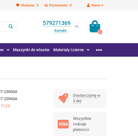
Ulubione:
0
Porównanie:
0
Konto
579271369
Kontakt
0
ów
Maszynki do włosów
Materiały ścierne
27-23060A
Dostarczymy w
27-23060A
3 dni
 FLEX
Wszystkie
rodzaje
płatności