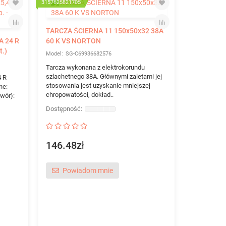
3157625821705
401485506089
TARCZA ŚCIERNA 11 150x50x32 38A
A 24 R
60 K VS NORTON
t.)
SG-C69936682576
Tarcza wykonana z elektrokorundu
szlachetnego 38A. Głównymi zaletami jej
4 R
stosowania jest uzyskanie mniejszej
ne:
chropowatości, dokład..
wór):
KRĄŻEK FI
KLINGSPOR 
UK-2
146.48zł
Krążek fibro
nieżelaznyc
sztuk...
Powiadom mnie