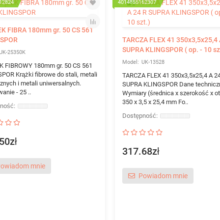
12824
4014855162307
K FIBRA 180mm gr. 50 CS 561
GSPOR
TARCZA FLEX 41 350x3,5x25,4 
SUPRA KLINGSPOR ( op. - 10 sz
UK-25350K
UK-13528
 FIBROWY 180mm gr. 50 CS 561
OR Krążki fibrowe do stali, metali
TARCZA FLEX 41 350x3,5x25,4 A 2
znych i metali uniwersalnych.
SUPRA KLINGSPOR Dane technicz
nie - 25 ..
Wymiary (średnica x szerokość x ot
350 x 3,5 x 25,4 mm Fo..
50zł
317.68zł
owiadom mnie
Powiadom mnie