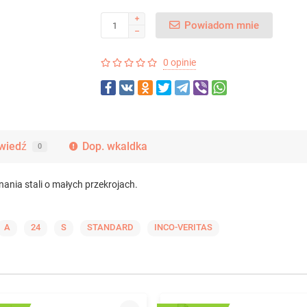
Powiadom mnie
0 opinie
wiedź
Dop. wkaldka
0
nania stali o małych przekrojach.
A
24
S
STANDARD
INCO-VERITAS