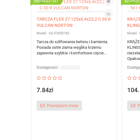
5900442651547
40148550
TARCZA FLEX 27 125x6,4x22,2 C 30 R
KRĄŻE
VULCAN NORTON
KLIN
SG-F3000182
Tarcza do szlifowania betonu i kamienia.
KRĄŻEK
Posiada ostre ziarna węglika krzemu
KLINGSP
zapewnia szybkie i komfortowe cięcie...
nieżela
Opakowa
7.84zł
104.
Powiadom mnie
P