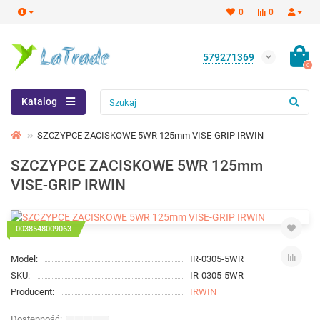
0
0
579271369
0
Katalog
SZCZYPCE ZACISKOWE 5WR 125mm VISE-GRIP IRWIN
SZCZYPCE ZACISKOWE 5WR 125mm
VISE-GRIP IRWIN
0038548009063
Model:
IR-0305-5WR
SKU:
IR-0305-5WR
Producent:
IRWIN