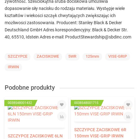
żywotność. Sześciokątna śruba dociskowa umożliwia
dopasowanie siły nacisku do rodzaju materiału. Występje wiele
kształtów i wiekości szczęk chwytających zwiększając ich
możliwości zastosowania. Producent: Stanley Black & Decker
Deutschland GmbH Adres korespondencyjny: Black & Decker Str.
40, 65510, Idstein Adres e-mail: ProductStewardship@sbdinc.com
SZCZYPCE
ZACISKOWE
5WR
125mm
VISE-GRIP
IRWIN
Podobne produkty
0038548001432
0038548001715
SZCZYPCE ZACISKOWE 6R
SZCZYPCE ZACISKOWE 6LN
150mm VISE-GRIP IRWIN