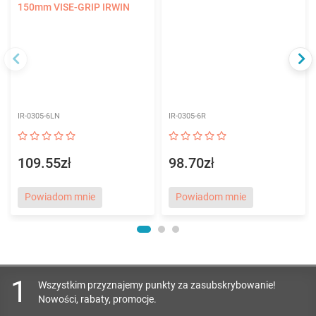
150mm VISE-GRIP IRWIN
IR-0305-6LN
IR-0305-6R
109.55zł
98.70zł
Powiadom mnie
Powiadom mnie
1
Wszystkim przyznajemy punkty za zasubskrybowanie!
Nowości, rabaty, promocje.