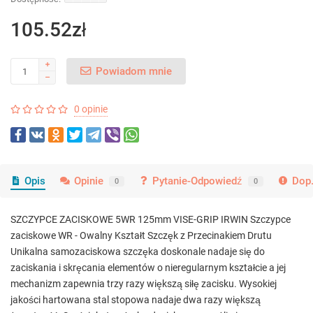
105.52zł
Powiadom mnie
0 opinie
Opis
Opinie
Pytanie-Odpowiedź
Dop.
0
0
SZCZYPCE ZACISKOWE 5WR 125mm VISE-GRIP IRWIN Szczypce
zaciskowe WR - Owalny Kształt Szczęk z Przecinakiem Drutu
Unikalna samozaciskowa szczęka doskonale nadaje się do
zaciskania i skręcania elementów o nieregularnym kształcie a jej
mechanizm zapewnia trzy razy większą siłę zacisku. Wysokiej
jakości hartowana stal stopowa nadaje dwa razy większą