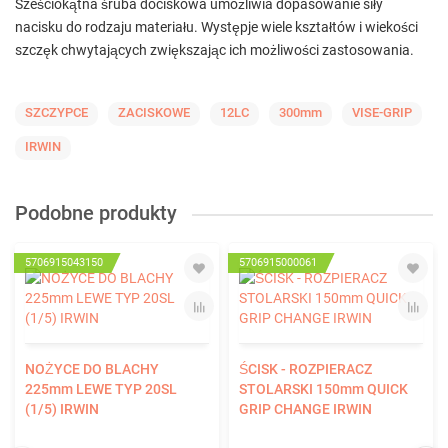
Sześciokątna śruba dociskowa umożliwia dopasowanie siły
nacisku do rodzaju materiału. Występje wiele kształtów i wiekości
szczęk chwytających zwiększając ich możliwości zastosowania.
SZCZYPCE
ZACISKOWE
12LC
300mm
VISE-GRIP
IRWIN
Podobne produkty
5706915043150
5706915000061
NOŻYCE DO BLACHY
ŚCISK - ROZPIERACZ
225mm LEWE TYP 20SL
STOLARSKI 150mm QUICK
(1/5) IRWIN
GRIP CHANGE IRWIN