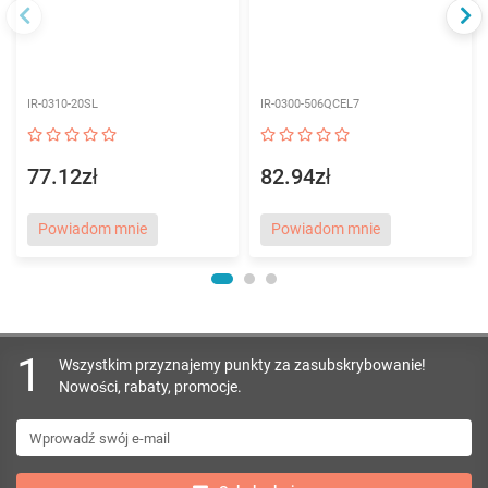
IR-0310-20SL
IR-0300-506QCEL7
77.12zł
82.94zł
Powiadom mnie
Powiadom mnie
1
Wszystkim przyznajemy punkty za zasubskrybowanie!
Nowości, rabaty, promocje.