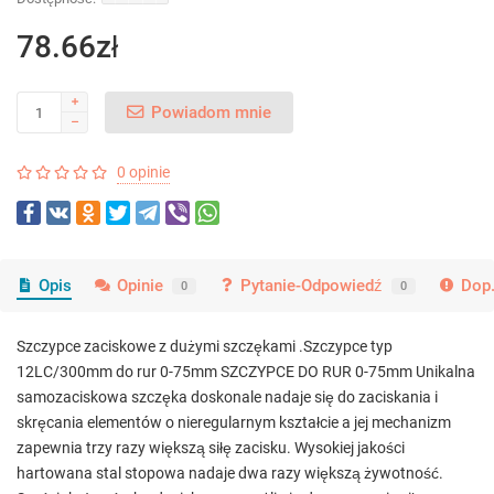
78.66zł
Powiadom mnie
0 opinie
Opis
Opinie
Pytanie-Odpowiedź
Dop.
0
0
Szczypce zaciskowe z dużymi szczękami .Szczypce typ
12LC/300mm do rur 0-75mm SZCZYPCE DO RUR 0-75mm Unikalna
samozaciskowa szczęka doskonale nadaje się do zaciskania i
skręcania elementów o nieregularnym kształcie a jej mechanizm
zapewnia trzy razy większą siłę zacisku. Wysokiej jakości
hartowana stal stopowa nadaje dwa razy większą żywotność.