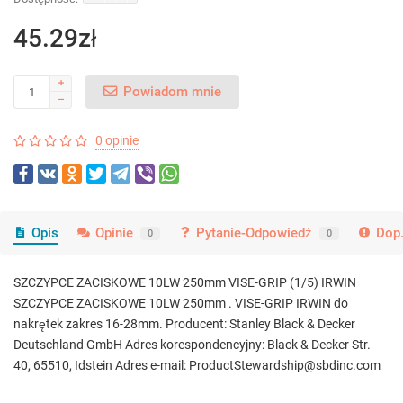
45.29zł
Powiadom mnie
0 opinie
Opis
Opinie
Pytanie-Odpowiedź
Dop.
0
0
SZCZYPCE ZACISKOWE 10LW 250mm VISE-GRIP (1/5) IRWIN
SZCZYPCE ZACISKOWE 10LW 250mm . VISE-GRIP IRWIN do
nakrętek zakres 16-28mm. Producent: Stanley Black & Decker
Deutschland GmbH Adres korespondencyjny: Black & Decker Str.
40, 65510, Idstein Adres e-mail: ProductStewardship@sbdinc.com