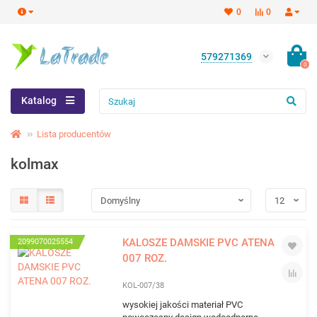
0
0
579271369
0
Katalog
Lista producentów
kolmax
KALOSZE DAMSKIE PVC ATENA
2099070025554
007 ROZ.
KOL-007/38
wysokiej jakości materiał PVC