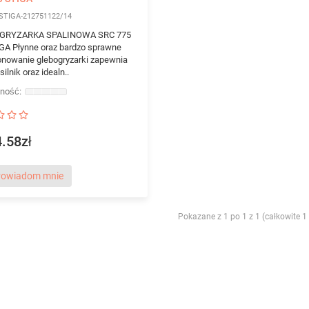
STIGA-212751122/14
GRYZARKA SPALINOWA SRC 775
GA Płynne oraz bardzo sprawne
onowanie glebogryzarki zapewnia
ilnik oraz idealn..
.58zł
owiadom mnie
Pokazane z 1 po 1 z 1 (całkowite 1 