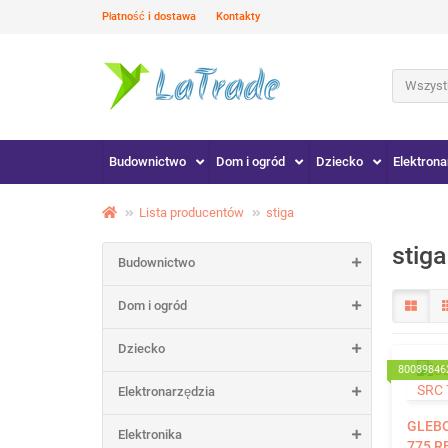
Płatność i dostawa
Kontakty
Wszystk
Budownictwo
Dom i ogród
Dziecko
Elektrona
Lista producentów
stiga
stig
Budownictwo
Dom i ogród
Dziecko
80089846
Elektronarzędzia
GLEB
Elektronika
775 R