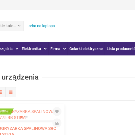
ie kategorie
rzędzia
Elektronika
Firma
Golarki elektryczne
Lista producent
a urządzenia
28069
OGRYZARKA SPALINOWA SRC
B STIGA