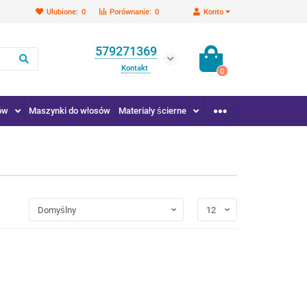
Ulubione:
0
Porównanie:
0
Konto
579271369
Kontakt
0
ów
Maszynki do włosów
Materiały ścierne