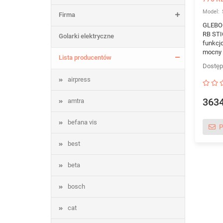
Firma
GLEBO
RB STI
Golarki elektryczne
funkcj
mocny s
Lista producentów
airpress
3634
amtra
befana vis
P
best
beta
bosch
cat