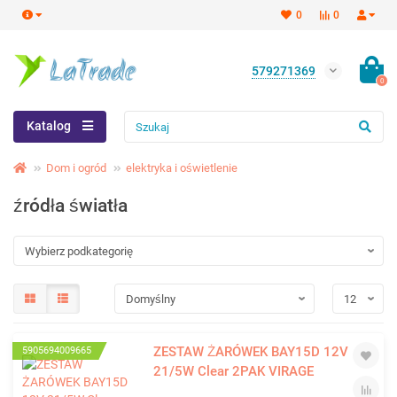
0
0
579271369
0
Katalog
Dom i ogród
elektryka i oświetlenie
źródła światła
ZESTAW ŻARÓWEK BAY15D 12V
5905694009665
21/5W Clear 2PAK VIRAGE