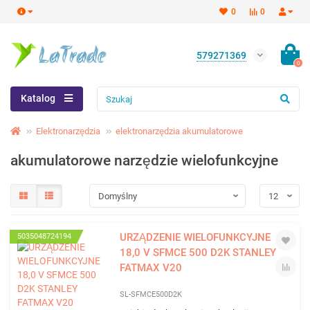
0
0
579271369
0
Katalog
Elektronarzędzia
elektronarzędzia akumulatorowe
akumulatorowe narzędzie wielofunkcyjne
URZĄDZENIE WIELOFUNKCYJNE
5035048724194
18,0 V SFMCE 500 D2K STANLEY
FATMAX V20
SL-SFMCE500D2K