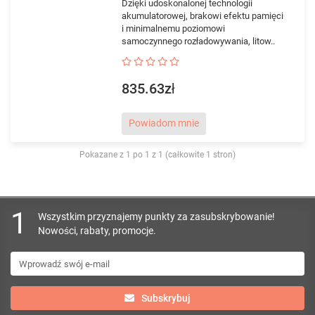
Dzięki udoskonalonej technologii
akumulatorowej, brakowi efektu pamięci
i minimalnemu poziomowi
samoczynnego rozładowywania, litow..
835.63zł
Powiadom mnie
Pokazane z 1 po 1 z 1 (całkowite 1 stron)
1
Wszystkim przyznajemy punkty za zasubskrybowanie!
Nowości, rabaty, promocje.
Subskrybuj