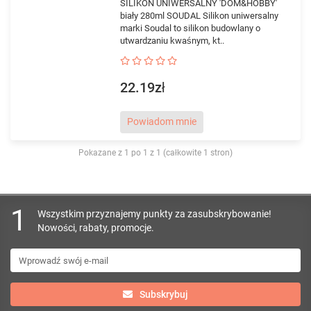
SILIKON UNIWERSALNY 'DOM&HOBBY'
biały 280ml SOUDAL Silikon uniwersalny
marki Soudal to silikon budowlany o
utwardzaniu kwaśnym, kt..
22.19zł
Powiadom mnie
Pokazane z 1 po 1 z 1 (całkowite 1 stron)
1
Wszystkim przyznajemy punkty za zasubskrybowanie!
Nowości, rabaty, promocje.
Subskrybuj