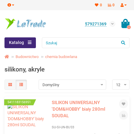
0
0
579271369
0
Katalog
Budownictwo
chemia budowlana
silikony, akryle
SILIKON UNIWERSALNY
5411183156951
'DOM&HOBBY' biały 280ml
SOUDAL
SU-SI-UN-BI/03