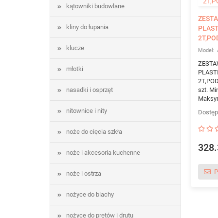
kątowniki budowlane
ZEST
kliny do łupania
PLAST
2T,PO
klucze
ZESTA
młotki
PLAST
2T,POD
nasadki i osprzęt
szt. M
Maksym
nitownice i nity
noże do cięcia szkła
328.
noże i akcesoria kuchenne
P
noże i ostrza
nożyce do blachy
nożyce do prętów i drutu