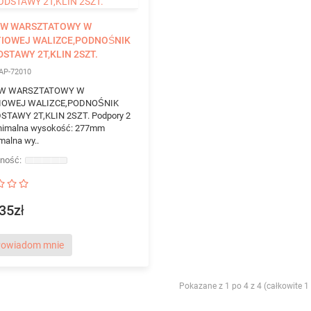
AW WARSZTATOWY W
IOWEJ WALIZCE,PODNOŚNIK
DSTAWY 2T,KLIN 2SZT.
AP-72010
W WARSZTATOWY W
IOWEJ WALIZCE,PODNOŚNIK
STAWY 2T,KLIN 2SZT. Podpory 2
inimalna wysokość: 277mm
alna wy..
35zł
owiadom mnie
Pokazane z 1 po 4 z 4 (całkowite 1 