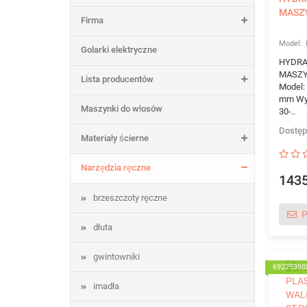
MASZ
Firma
Golarki elektryczne
HYDRA
MASZY
Lista producentów
Model:
mm Wys
Maszynki do włosów
30-..
Materiały ścierne
Narzędzia ręczne
1435
brzeszczoty ręczne
P
dłuta
gwintowniki
69225398
imadła