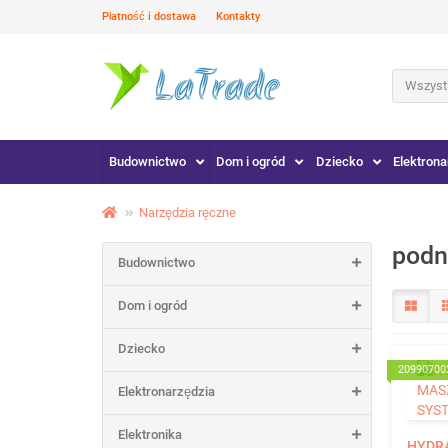
Płatność i dostawa
Kontakty
Wszystk
Budownictwo
Dom i ogród
Dziecko
Elektrona
Narzędzia ręczne
podn
Budownictwo
Dom i ogród
Dziecko
20990700
Elektronarzędzia
Elektronika
HYDR