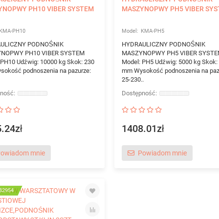
YNOPWY PH10 VIBER SYSTEM
MASZYNOPWY PH5 VIBER SY
KMA-PH10
KMA-PH5
ULICZNY PODNOŚNIK
HYDRAULICZNY PODNOŚNIK
NOPWY PH10 VIBER SYSTEM
MASZYNOPWY PH5 VIBER SYST
 PH10 Udźwig: 10000 kg Skok: 230
Model: PH5 Udźwig: 5000 kg Skok:
okość podnoszenia na pazurze:
mm Wysokość podnoszenia na paz
25-230..
.24zł
1408.01zł
owiadom mnie
Powiadom mnie
82954