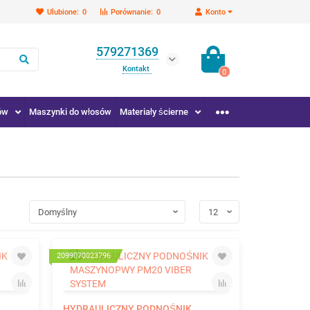
Ulubione:
0
Porównanie:
0
Konto
579271369
Kontakt
0
ów
Maszynki do włosów
Materiały ścierne
2099070023796
HYDRAULICZNY PODNOŚNIK