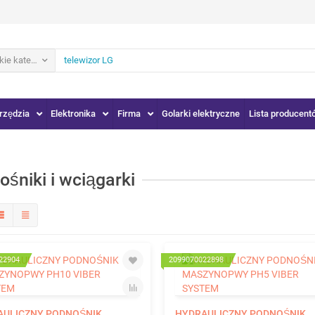
ie kategorie
rzędzia
Elektronika
Firma
Golarki elektryczne
Lista producent
ośniki i wciągarki
22904
2099070022898
AULICZNY PODNOŚNIK
HYDRAULICZNY PODNOŚNIK